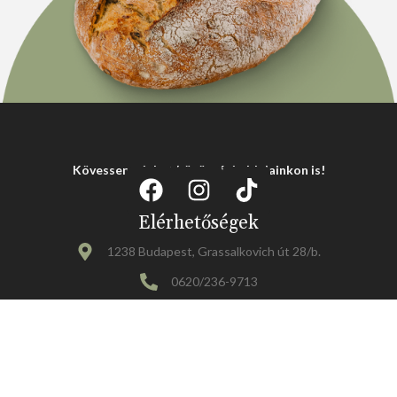
Kövessen minket közösségi oldalainkon is!
Elérhetőségek
1238 Budapest, Grassalkovich út 28/b.
0620/236-9713
rendelesbp@egyfalatkenyer.hu
rendeleseger@egyfalatkenyer.hu
Információk
Adatvédelmi tájékoztató