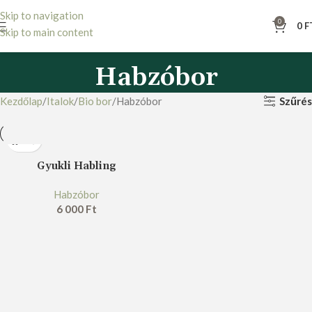
Skip to navigation
0
0
F
Skip to main content
Habzóbor
Szűrés
Kezdőlap
Italok
Bio bor
Habzóbor
Gyukli Habling
Habzóbor
6 000
Ft