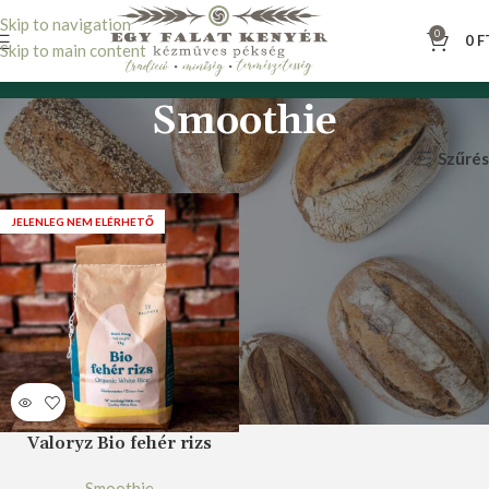
Skip to navigation
0
0
F
Skip to main content
Smoothie
Szűrés
Kezdőlap
Tartós élelmiszer
Rizs
Smoothie
JELENLEG NEM ELÉRHETŐ
Valoryz Bio fehér rizs
Smoothie