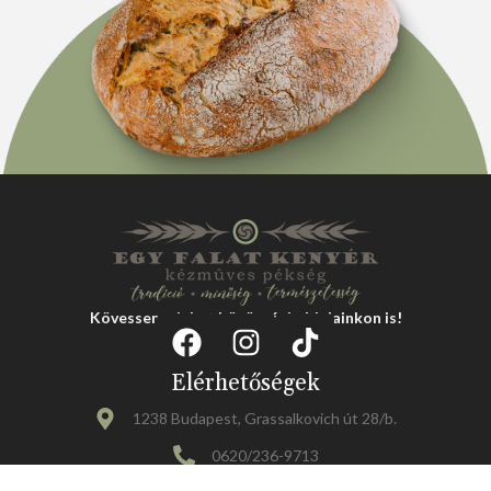
Kövessen minket közösségi oldalainkon is!
Elérhetőségek
1238 Budapest, Grassalkovich út 28/b.
0620/236-9713