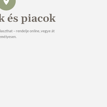
k és piacok
laszthat – rendelje online, vegye át
emélyesen.
APRÓSÜTEMÉNY
Sós aprósütemény
Édes aprósütemény