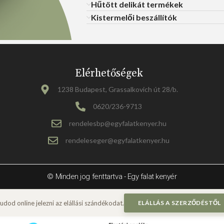
Hűtött delikát termékek
Kistermelői beszállítók
Elérhetőségek
1238 Budapest, Grassalkovich út 28/b.
0620/236-9713
rendelesbp@egyfalatkenyer.hu
rendeleseger@egyfalatkenyer.hu
© Minden jog fenttartva - Egy falat kenyér
ELÁLLÁS A SZERZŐDÉSTŐL