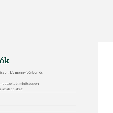
lók
ssen, kis mennyiségben és
a megszokott minőségben
e az alábbiakat!