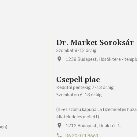
Dr. Market Soroksár
Szombat 8-12 óráig
1238 Budapest, Hősök tere - temp
Csepeli piac
Keddtől péntekig 7-13 óráig
Szombaton 6-13 óráig
(II.-es számú kapunál, a tízemeletes háza
állateledeles mellett)
1212 Budapest, Deák tér 1.
ben)
06 30 071 8661