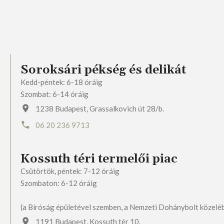
Soroksári pékség és delikát
Kedd-péntek: 6-18 óráig
Szombat: 6-14 óráig
1238 Budapest, Grassalkovich út 28/b.
06 20 236 9713
Kossuth téri termelői piac
Csütörtök, péntek: 7-12 óráig
Szombaton: 6-12 óráig
(a Bíróság épületével szemben, a Nemzeti Dohánybolt közelé
1191 Budapest, Kossuth tér 10.