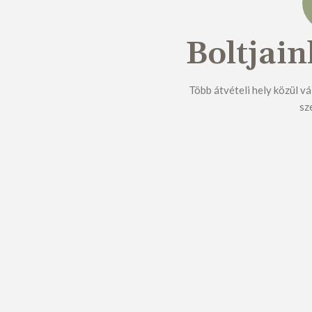
Boltjain
Több átvételi hely közül vá
sz
SÓS PÉKSÜTEMÉNY
ÉDES PÉKSÜTEMÉNY