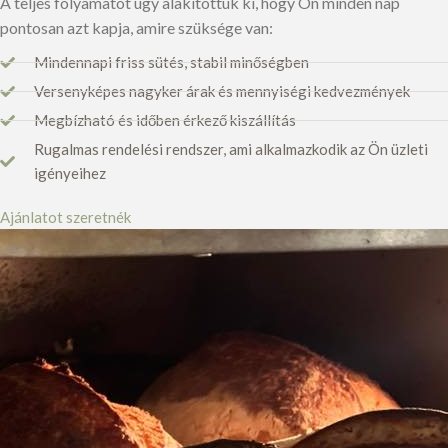
A teljes folyamatot úgy alakítottuk ki, hogy Ön minden nap
pontosan azt kapja, amire szüksége van:
Mindennapi friss sütés, stabil minőségben
Versenyképes nagyker árak és mennyiségi kedvezmények
Megbízható és időben érkező kiszállítás
Rugalmas rendelési rendszer, ami alkalmazkodik az Ön üzleti
igényeihez
Ajánlatot szeretnék