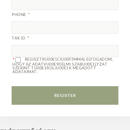
*
PHONE
*
TAX ID
REGISZTRU00E1CIU00F3MMAL ELFOGADOM,
HOGY AZ ADATVU00E9DELMI SZABU00E1LYZAT
SZERINT TU00E1ROLJU00E1K MEGADOTT
ADATAIMAT.