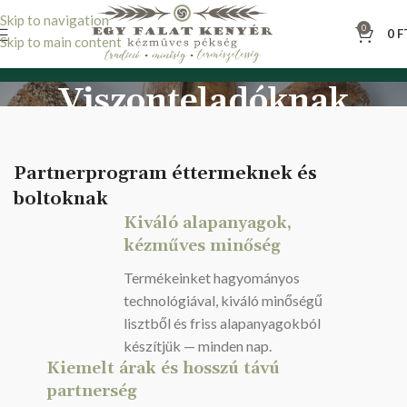
Skip to navigation
0
0
F
Skip to main content
Viszonteladóknak
Főoldal
Viszonteladóknak
Partnerprogram éttermeknek és
boltoknak
Kiváló alapanyagok,
kézműves minőség
Termékeinket hagyományos
technológiával, kiváló minőségű
lisztből és friss alapanyagokból
készítjük — minden nap.
Kiemelt árak és hosszú távú
partnerség