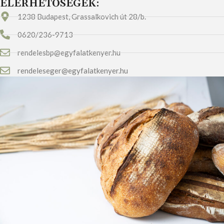
ELÉRHETŐSÉGEK:
1238 Budapest, Grassalkovich út 28/b.
0620/236-9713
rendelesbp@egyfalatkenyer.hu
rendeleseger@egyfalatkenyer.hu