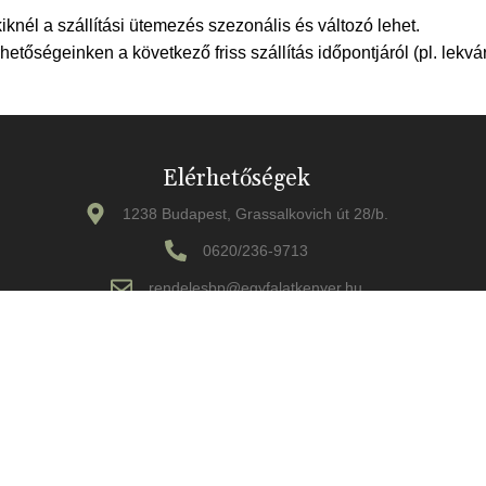
iknél a szállítási ütemezés szezonális és változó lehet.
etőségeinken a következő friss szállítás időpontjáról (pl. lekv
Elérhetőségek
1238 Budapest, Grassalkovich út 28/b.
0620/236-9713
rendelesbp@egyfalatkenyer.hu
rendeleseger@egyfalatkenyer.hu
© Minden jog fenttartva - Egy falat kenyér
ELÁLLÁS A SZERZŐDÉSTŐL