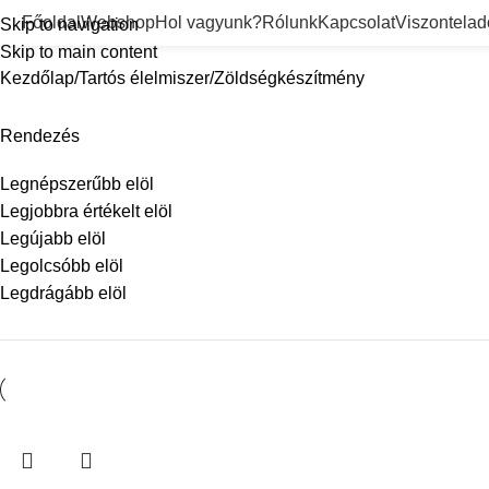
Zöldségkészítmény
Főoldal
Webshop
Hol vagyunk?
Rólunk
Kapcsolat
Viszontela
Skip to navigation
Skip to main content
Kezdőlap
Tartós élelmiszer
Zöldségkészítmény
Rendezés
Legnépszerűbb elöl
Legjobbra értékelt elöl
Legújabb elöl
Legolcsóbb elöl
Legdrágább elöl