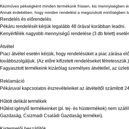
Kézműves pékségként minden termékünk frissen, kis mennyiségben és
Annak érdekében, hogy minden rendelést a megszokott minőségben tudju
Rendelés és előrendelés
Pékáru rendelését kérjük legalább 48 órával korábban leadni.
Kenyérfélék nagyobb mennyiségű rendelése (3 db felett) esetén
Átvétel
Piaci átvétel esetén kérjük, hogy rendelésüket a piac zárása el
továbbszolgáljuk. (Az előre kifizetett rendeléseket félretesszük.)
Fagyasztott termékeink kizárólag személyes átvétellel, az üzle
Reklamáció
Pékáruval kapcsolatos észrevételeiket az átvételtől számított 24
Hűtött delikát termékek
Hűtést igénylő termékeinket (pl. tej- és hústermékek) nem szá
Gazdaság, Csizmadi Családi Gazdaság termékei).
Kistermelői beszállítók