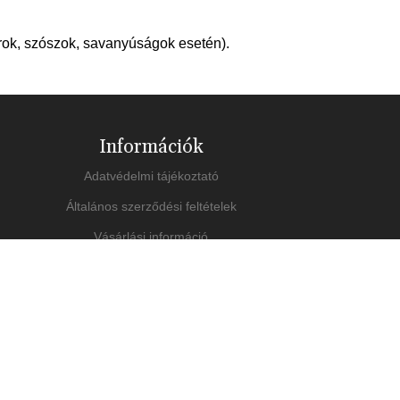
árok, szószok, savanyúságok esetén).
Információk
Adatvédelmi tájékoztató
Általános szerződési feltételek
Vásárlási információ