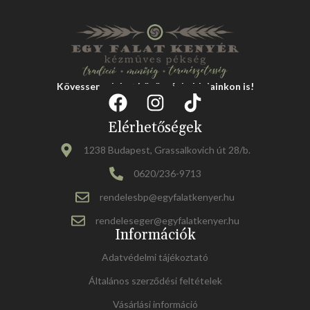
Kövessen minket közösségi oldalainkon is!
Elérhetőségek
1238 Budapest, Grassalkovich út 28/b.
0620/236-9713
rendelesbp@egyfalatkenyer.hu
rendeleseger@egyfalatkenyer.hu
Információk
Adatvédelmi tájékoztató
Általános szerződési feltételek
Vásárlási információ