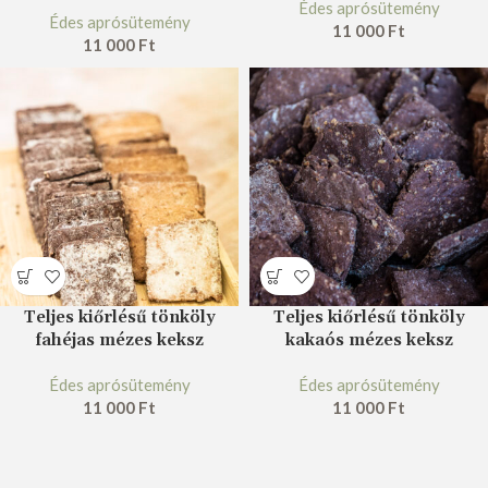
Édes aprósütemény
Édes aprósütemény
11 000
Ft
11 000
Ft
Teljes kiőrlésű tönköly
Teljes kiőrlésű tönköly
fahéjas mézes keksz
kakaós mézes keksz
Édes aprósütemény
Édes aprósütemény
11 000
Ft
11 000
Ft