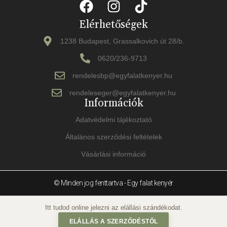
Elérhetőségek
1238 Budapest, Grassalkovich út 28/b.
0620/236-9713
rendelesbp@egyfalatkenyer.hu
rendeleseger@egyfalatkenyer.hu
Információk
Adatvédelmi tájékoztató
Általános szerződési feltételek
Vásárlási információ
© Minden jog fenttartva - Egy falat kenyér
ELÁLLÁS A SZERZŐDÉSTŐL