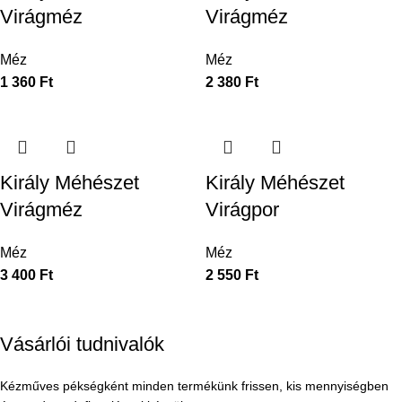
Virágméz
Virágméz
Méz
Méz
1 360
Ft
2 380
Ft
Király Méhészet
Király Méhészet
Virágméz
Virágpor
Méz
Méz
3 400
Ft
2 550
Ft
Vásárlói tudnivalók
Kézműves pékségként minden termékünk frissen, kis mennyiségben