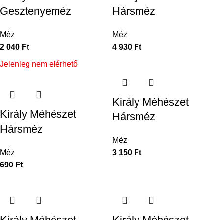
Gesztenyeméz
Hársméz
Méz
Méz
2 040
Ft
4 930
Ft
Jelenleg nem elérhető
Király Méhészet
Király Méhészet
Hársméz
Hársméz
Méz
Méz
3 150
Ft
690
Ft
Király Méhészet
Király Méhészet