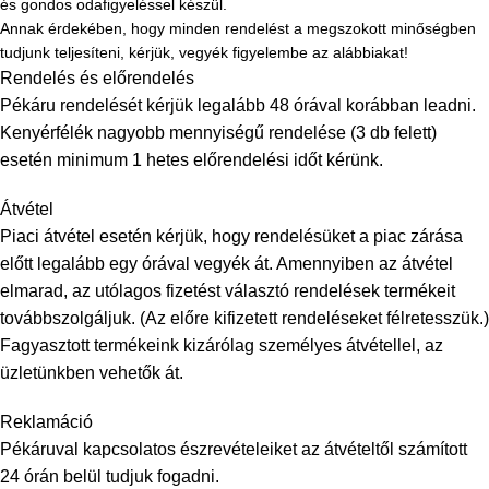
és gondos odafigyeléssel készül.
Annak érdekében, hogy minden rendelést a megszokott minőségben
tudjunk teljesíteni, kérjük, vegyék figyelembe az alábbiakat!
Rendelés és előrendelés
Pékáru rendelését kérjük legalább 48 órával korábban leadni.
Kenyérfélék nagyobb mennyiségű rendelése (3 db felett)
esetén minimum 1 hetes előrendelési időt kérünk.
Átvétel
Piaci átvétel esetén kérjük, hogy rendelésüket a piac zárása
előtt legalább egy órával vegyék át. Amennyiben az átvétel
elmarad, az utólagos fizetést választó rendelések termékeit
továbbszolgáljuk. (Az előre kifizetett rendeléseket félretesszük.)
Fagyasztott termékeink kizárólag személyes átvétellel, az
üzletünkben vehetők át.
Reklamáció
Pékáruval kapcsolatos észrevételeiket az átvételtől számított
24 órán belül tudjuk fogadni.