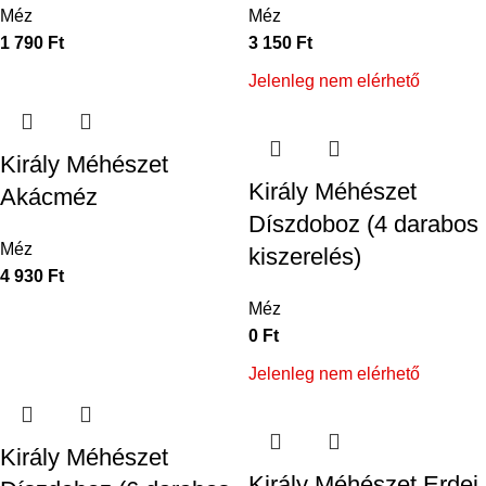
Méz
Méz
1 790
Ft
3 150
Ft
Jelenleg nem elérhető
Király Méhészet
Király Méhészet
Akácméz
Díszdoboz (4 darabos
Méz
kiszerelés)
4 930
Ft
Méz
0
Ft
Jelenleg nem elérhető
Király Méhészet
Király Méhészet Erdei