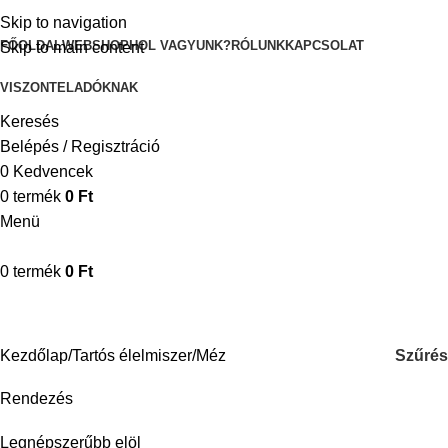
Skip to navigation
FŐOLDAL
WEBSHOP
HOL VAGYUNK?
RÓLUNK
KAPCSOLAT
Skip to main content
VISZONTELADÓKNAK
Keresés
Belépés / Regisztráció
0
Kedvencek
0
termék
0
Ft
Menü
0
termék
0
Ft
Méz
Szűrés
Kezdőlap
Tartós élelmiszer
Méz
Rendezés
Legnépszerűbb elöl