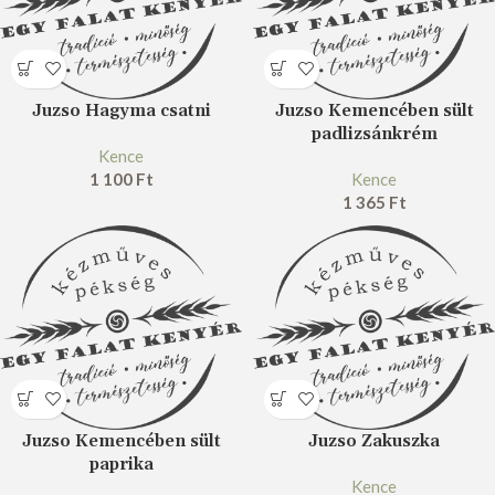
Juzso Hagyma csatni
Juzso Kemencében sült
padlizsánkrém
Kence
1 100
Ft
Kence
1 365
Ft
Juzso Kemencében sült
Juzso Zakuszka
paprika
Kence