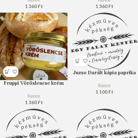
1 360
Ft
1 360
Ft
Juzso Darált kápia paprika
Fruppi Vöröslencse krém
Kence
1 100
Ft
Kence
1 360
Ft