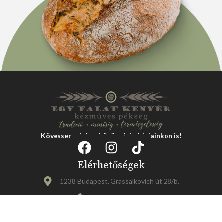
Kövessen minket közösségi oldalainkon is!
Elérhetőségek
1238 Budapest, Grassalkovich út 28/b.
0620/236-9713
rendelesbp@egyfalatkenyer.hu