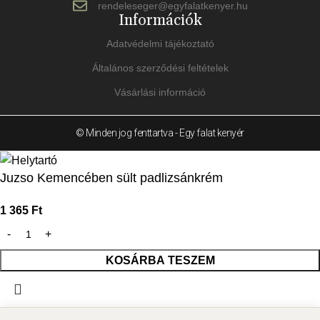
rendeleseger@egyfalatkenyer.hu
Információk
Adatvédelmi tájékoztató
Általános szerződési feltételek
Vásárlási információ
© Minden jog fenttartva - Egy falat kenyér
Juzso Kemencében sült padlizsánkrém
1 365
Ft
KOSÁRBA TESZEM