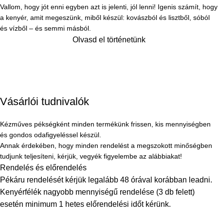
Vallom, hogy jót enni egyben azt is jelenti, jól lenni! Igenis számít, hogy
a kenyér, amit megeszünk, miből készül: kovászból és lisztből, sóból
és vízből – és semmi másból.
Olvasd el történetünk
Vásárlói tudnivalók
Kézműves pékségként minden termékünk frissen, kis mennyiségben
és gondos odafigyeléssel készül.
Annak érdekében, hogy minden rendelést a megszokott minőségben
tudjunk teljesíteni, kérjük, vegyék figyelembe az alábbiakat!
Rendelés és előrendelés
Pékáru rendelését kérjük legalább 48 órával korábban leadni.
Kenyérfélék nagyobb mennyiségű rendelése (3 db felett)
esetén minimum 1 hetes előrendelési időt kérünk.