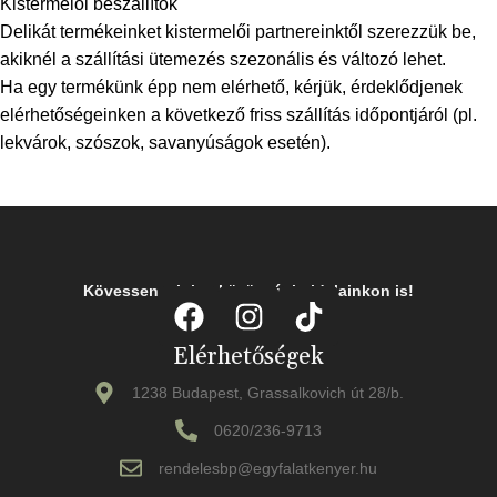
Kistermelői beszállítók
Delikát termékeinket kistermelői partnereinktől szerezzük be,
akiknél a szállítási ütemezés szezonális és változó lehet.
Ha egy termékünk épp nem elérhető, kérjük, érdeklődjenek
elérhetőségeinken a következő friss szállítás időpontjáról (pl.
lekvárok, szószok, savanyúságok esetén).
Kövessen minket közösségi oldalainkon is!
Elérhetőségek
1238 Budapest, Grassalkovich út 28/b.
0620/236-9713
rendelesbp@egyfalatkenyer.hu