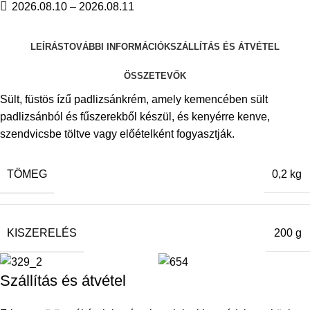
2026.08.10 – 2026.08.11
LEÍRÁS
TOVÁBBI INFORMÁCIÓK
SZÁLLÍTÁS ÉS ÁTVÉTEL
ÖSSZETEVŐK
Sült, füstös ízű padlizsánkrém, amely kemencében sült
padlizsánból és fűszerekből készül, és kenyérre kenve,
szendvicsbe töltve vagy előételként fogyasztják.
TÖMEG
0,2 kg
KISZERELÉS
200 g
Szállítás és átvétel