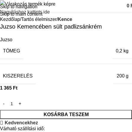
0
Skip to navigation
Nagyításhoz kattints ide
Skip to main content
Kezdőlap
Tartós élelmiszer
Kence
Juzso Kemencében sült padlizsánkrém
Juzso
TÖMEG
0,2 kg
KISZERELÉS
200 g
1 365
Ft
KOSÁRBA TESZEM
Kedvencekhez
Várható szállítási idő: