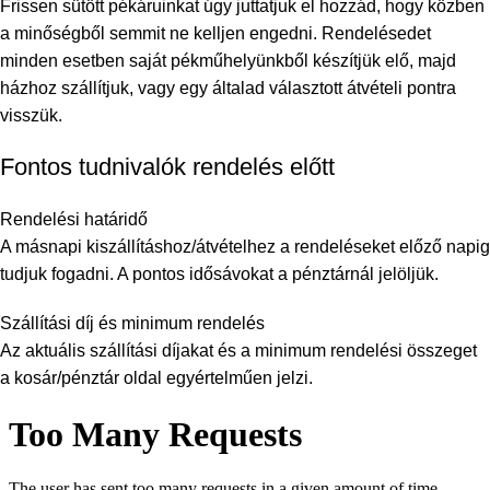
Frissen sütött pékáruinkat úgy juttatjuk el hozzád, hogy közben
a minőségből semmit ne kelljen engedni. Rendelésedet
minden esetben saját pékműhelyünkből készítjük elő, majd
házhoz szállítjuk, vagy egy általad választott átvételi pontra
visszük.
Fontos tudnivalók rendelés előtt
Rendelési határidő
A másnapi kiszállításhoz/átvételhez a rendeléseket előző napig
tudjuk fogadni. A pontos idősávokat a pénztárnál jelöljük.
Szállítási díj és minimum rendelés
Az aktuális szállítási díjakat és a minimum rendelési összeget
a kosár/pénztár oldal egyértelműen jelzi.