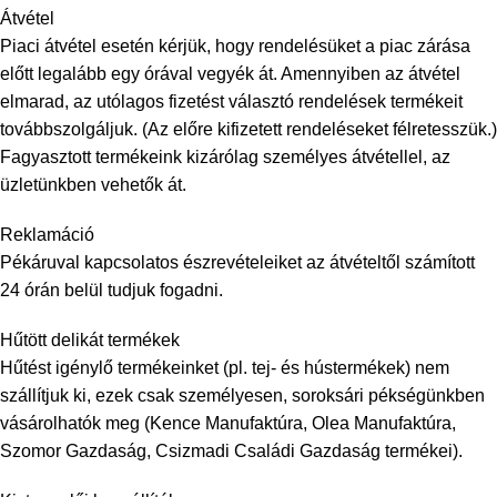
Átvétel
Piaci átvétel esetén kérjük, hogy rendelésüket a piac zárása
előtt legalább egy órával vegyék át. Amennyiben az átvétel
elmarad, az utólagos fizetést választó rendelések termékeit
továbbszolgáljuk. (Az előre kifizetett rendeléseket félretesszük.)
Fagyasztott termékeink kizárólag személyes átvétellel, az
üzletünkben vehetők át.
Reklamáció
Pékáruval kapcsolatos észrevételeiket az átvételtől számított
24 órán belül tudjuk fogadni.
Hűtött delikát termékek
Hűtést igénylő termékeinket (pl. tej- és hústermékek) nem
szállítjuk ki, ezek csak személyesen, soroksári pékségünkben
vásárolhatók meg (Kence Manufaktúra, Olea Manufaktúra,
Szomor Gazdaság, Csizmadi Családi Gazdaság termékei).