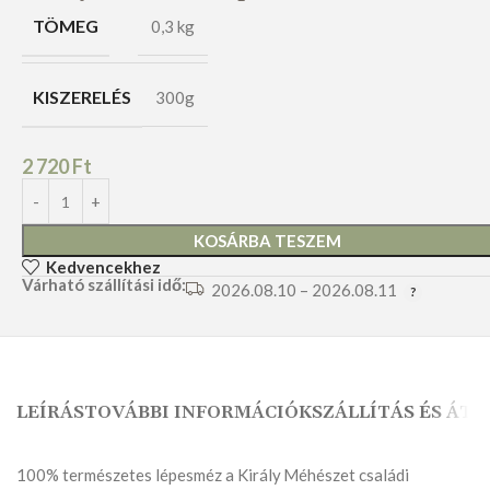
TÖMEG
0,3 kg
KISZERELÉS
300g
2 720
Ft
KOSÁRBA TESZEM
Kedvencekhez
Várható szállítási idő:
2026.08.10 – 2026.08.11
LEÍRÁS
TOVÁBBI INFORMÁCIÓK
SZÁLLÍTÁS ÉS ÁTV
100% természetes lépesméz a Király Méhészet családi