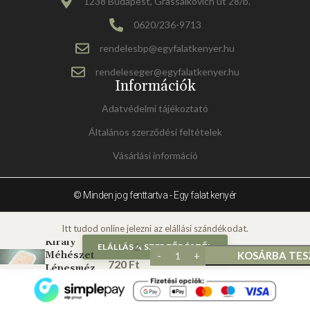
1238 Budapest, Grassalkovich út 28/b.
0620/236-9713
rendelesbp@egyfalatkenyer.hu
rendeleseger@egyfalatkenyer.hu
Információk
Adatvédelmi tájékoztató
Általános szerződési feltételek
Vásárlási információ
© Minden jog fenttartva - Egy falat kenyér
Király
2
ELÁLLÁS A SZERZŐDÉSTŐL
Méhészet
KOSÁRBA TE
720
Ft
Lépesméz