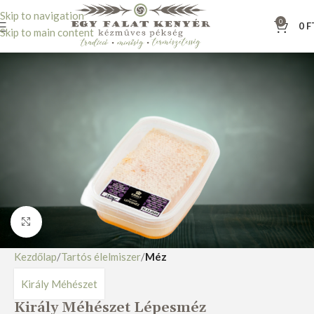
Skip to navigation
0
0
F
Skip to main content
Nagyításhoz kattints ide
Kezdőlap
Tartós élelmiszer
Méz
Király Méhészet
Király Méhészet Lépesméz