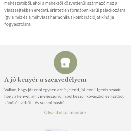
méhészetéből, ahol a méhektől közvetlenül származó méz a
viaszsejtekben eredeti, érintetlen formában kerül palackozásra,
így a méz és a méhviasz harmonikus kombinációját kínálja
fogyasztásra.
A jó kenyér a szenvedélyem
Vallom, hogy jót enni egyben azt is jelenti, jól lenni! Igenis számít,
hogy a kenyér, amit megeszünk, miből készül: kovászból és lisztből,
sóból és vízből – és semmi másból.
Olvasd el történetünk