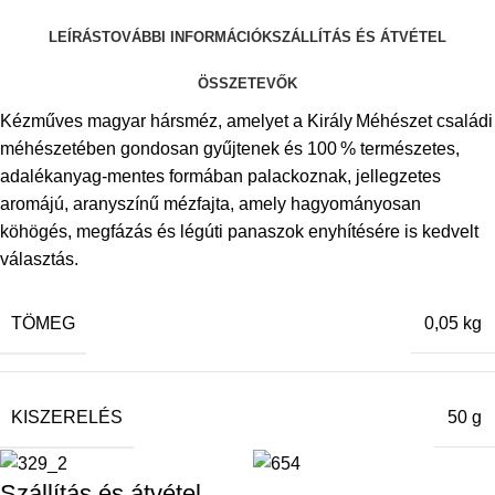
LEÍRÁS
TOVÁBBI INFORMÁCIÓK
SZÁLLÍTÁS ÉS ÁTVÉTEL
ÖSSZETEVŐK
Kézműves magyar hársméz, amelyet a Király Méhészet családi
méhészetében gondosan gyűjtenek és 100 % természetes,
adalékanyag‑mentes formában palackoznak, jellegzetes
aromájú, aranyszínű mézfajta, amely hagyományosan
köhögés, megfázás és légúti panaszok enyhítésére is kedvelt
választás.
TÖMEG
0,05 kg
KISZERELÉS
50 g
Szállítás és átvétel