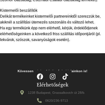
Kistermelői beszállítók
Delikát termékeinket kistermelői partnereinktől szerezzük be,
akiknél a szállítási ütemezés szezonális és változó lehet.
Ha egy termékünk épp nem elérhető, kérjük, érdeklődjenek
elérhetőségeinken a következő friss szállítás időpontjáról (pl.
lekvárok, szószok, savanyúságok esetén).
Kövessen minket közösségi oldalainkon is!
Elérhetőségek
1238 Budapest, Grassalkovich út 28/b.
0620/236-9713