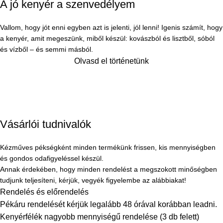
A jó kenyér a szenvedélyem
Vallom, hogy jót enni egyben azt is jelenti, jól lenni! Igenis számít, hogy
a kenyér, amit megeszünk, miből készül: kovászból és lisztből, sóból
és vízből – és semmi másból.
Olvasd el történetünk
Vásárlói tudnivalók
Kézműves pékségként minden termékünk frissen, kis mennyiségben
és gondos odafigyeléssel készül.
Annak érdekében, hogy minden rendelést a megszokott minőségben
tudjunk teljesíteni, kérjük, vegyék figyelembe az alábbiakat!
Rendelés és előrendelés
Pékáru rendelését kérjük legalább 48 órával korábban leadni.
Kenyérfélék nagyobb mennyiségű rendelése (3 db felett)