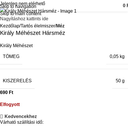
Jelenleg nem elérhető
0
Skip to navigation
Skip to main content
Nagyításhoz kattints ide
Kezdőlap
Tartós élelmiszer
Méz
Király Méhészet Hársméz
Király Méhészet
TÖMEG
0,05 kg
KISZERELÉS
50 g
690
Ft
Elfogyott
Kedvencekhez
Várható szállítási idő: