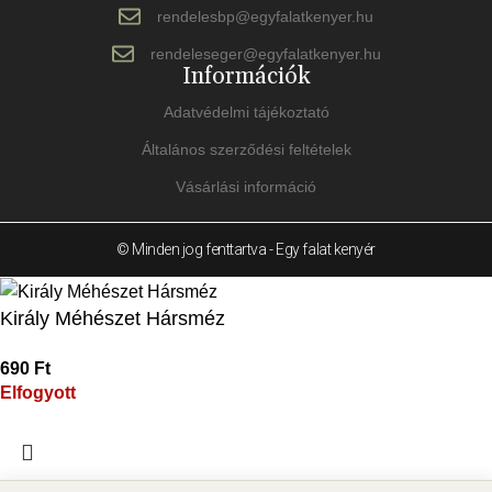
rendelesbp@egyfalatkenyer.hu
rendeleseger@egyfalatkenyer.hu
Információk
Adatvédelmi tájékoztató
Általános szerződési feltételek
Vásárlási információ
© Minden jog fenttartva - Egy falat kenyér
Király Méhészet Hársméz
690
Ft
Elfogyott