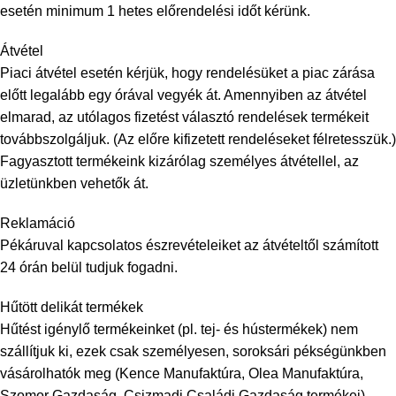
esetén minimum 1 hetes előrendelési időt kérünk.
Átvétel
Piaci átvétel esetén kérjük, hogy rendelésüket a piac zárása
előtt legalább egy órával vegyék át. Amennyiben az átvétel
elmarad, az utólagos fizetést választó rendelések termékeit
továbbszolgáljuk. (Az előre kifizetett rendeléseket félretesszük.)
Fagyasztott termékeink kizárólag személyes átvétellel, az
üzletünkben vehetők át.
Reklamáció
Pékáruval kapcsolatos észrevételeiket az átvételtől számított
24 órán belül tudjuk fogadni.
Hűtött delikát termékek
Hűtést igénylő termékeinket (pl. tej- és hústermékek) nem
szállítjuk ki, ezek csak személyesen, soroksári pékségünkben
vásárolhatók meg (Kence Manufaktúra, Olea Manufaktúra,
Szomor Gazdaság, Csizmadi Családi Gazdaság termékei).