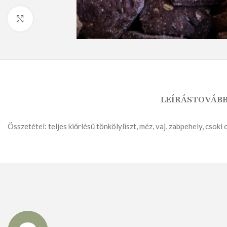
Nagyításhoz kattints ide
KENYÉR
KENYÉRMORZSA
LEÍRÁS
TOVÁBB
Összetétel: teljes kiőrlésű tönkölyliszt, méz, vaj, zabpehely, csoki
FAGYASZTOTT TERMÉKEK