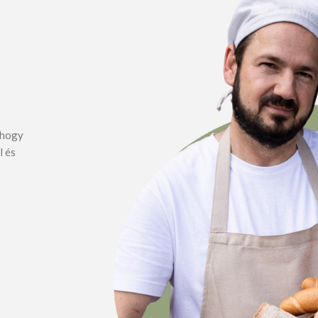
, hogy
l és