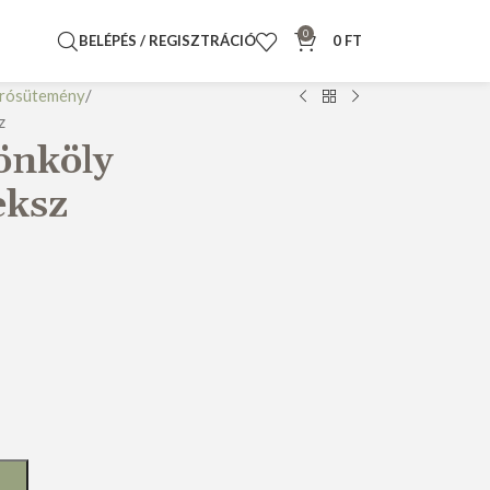
0
BELÉPÉS / REGISZTRÁCIÓ
0
FT
prósütemény
z
tönköly
eksz