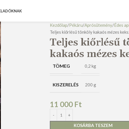
ELADÓKNAK
Kezdőlap
Pékáru
Aprósütemény
Édes a
Teljes kiőrlésű tönköly kakaós mézes keks
Teljes kiőrlésű 
kakaós mézes k
TÖMEG
0,2 kg
KISZERELÉS
200 g
11 000
Ft
KOSÁRBA TESZEM