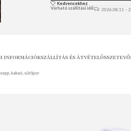
Kedvencekhez
Várható szállítási idő:
2026.08.11 – 
SÓS PÉKSÜTEMÉNY
ÉDES PÉKSÜTEMÉNY
I INFORMÁCIÓK
SZÁLLÍTÁS ÉS ÁTVÉTEL
ÖSSZETEVŐ
 csepp, kakaó, sütőpor