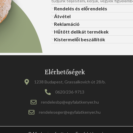
tudjunk teljesíteni, kérjük, vegyék figyelemb
Rendelés és előrendelés
Átvétel
Reklamáció
Hűtött delikát termékek
Kistermelői beszállítók
Elérhetőségek
1238 Budapest, Grassalkovich út 28/b.
0620/236-9713
rendelesbp@egyfalatkenyer.hu
rendeleseger@egyfalatkenyer.hu