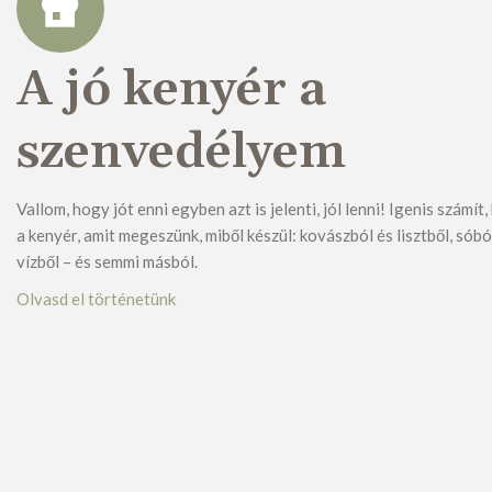
A jó kenyér a
szenvedélyem
Vallom, hogy jót enni egyben azt is jelenti, jól lenni! Igenis számít
a kenyér, amit megeszünk, miből készül: kovászból és lisztből, sóbó
vízből – és semmi másból.
Olvasd el történetünk