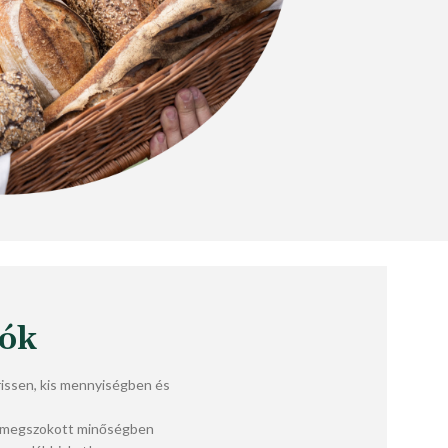
lók
ssen, kis mennyiségben és
a megszokott minőségben