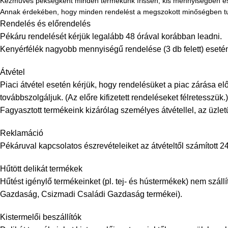
Kézműves pékségként minden termékünk frissen, kis mennyiségben és
Annak érdekében, hogy minden rendelést a megszokott minőségben tudju
Rendelés és előrendelés
Pékáru rendelését kérjük legalább 48 órával korábban leadni.
Kenyérfélék nagyobb mennyiségű rendelése (3 db felett) esetén
Átvétel
Piaci átvétel esetén kérjük, hogy rendelésüket a piac zárása el
továbbszolgáljuk. (Az előre kifizetett rendeléseket félretesszük.)
Fagyasztott termékeink kizárólag személyes átvétellel, az üzle
Reklamáció
Pékáruval kapcsolatos észrevételeiket az átvételtől számított 24
Hűtött delikát termékek
Hűtést igénylő termékeinket (pl. tej- és hústermékek) nem szá
Gazdaság, Csizmadi Családi Gazdaság termékei).
Kistermelői beszállítók