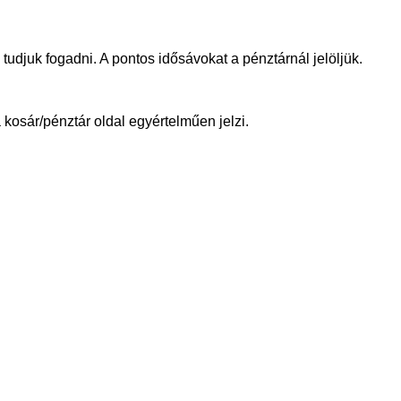
tudjuk fogadni. A pontos idősávokat a pénztárnál jelöljük.
 kosár/pénztár oldal egyértelműen jelzi.