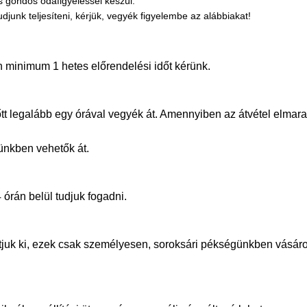
 gondos odafigyeléssel készül.
nk teljesíteni, kérjük, vegyék figyelembe az alábbiakat!
 minimum 1 hetes előrendelési időt kérünk.
őtt legalább egy órával vegyék át. Amennyiben az átvétel elmara
tünkben vehetők át.
 órán belül tudjuk fogadni.
llítjuk ki, ezek csak személyesen, soroksári pékségünkben vás