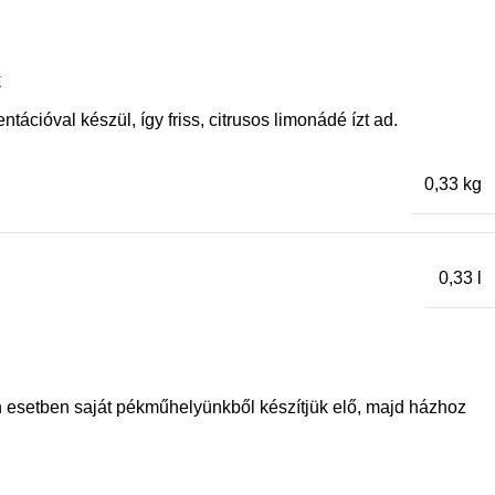
K
ációval készül, így friss, citrusos limonádé ízt ad.
0,33 kg
0,33 l
n esetben saját pékműhelyünkből készítjük elő, majd házhoz