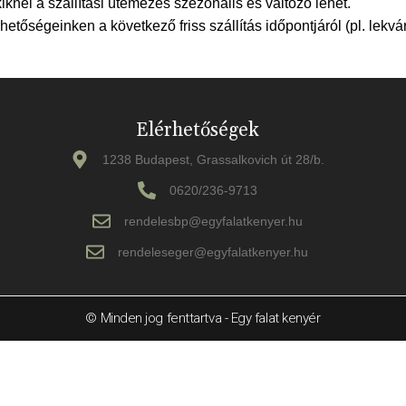
iknél a szállítási ütemezés szezonális és változó lehet.
etőségeinken a következő friss szállítás időpontjáról (pl. lekv
Elérhetőségek
1238 Budapest, Grassalkovich út 28/b.
0620/236-9713
rendelesbp@egyfalatkenyer.hu
rendeleseger@egyfalatkenyer.hu
© Minden jog fenttartva - Egy falat kenyér