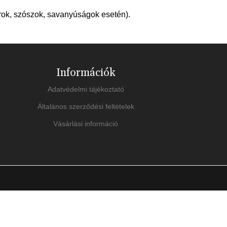
árok, szószok, savanyúságok esetén).
Információk
Adatvédelmi tájékoztató
Általános szerződési feltételek
Vásárlási információ