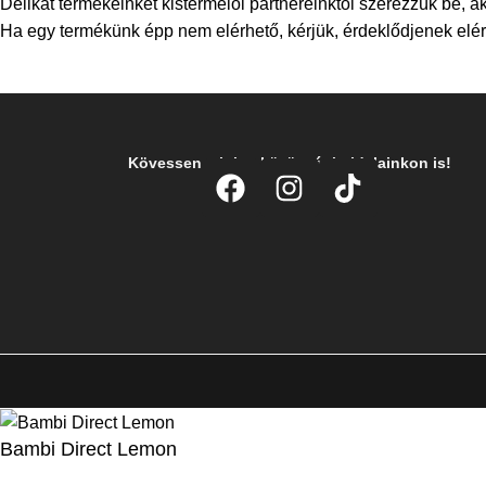
Delikát termékeinket kistermelői partnereinktől szerezzük be, ak
Ha egy termékünk épp nem elérhető, kérjük, érdeklődjenek elérh
Kövessen minket közösségi oldalainkon is!
Bambi Direct Lemon