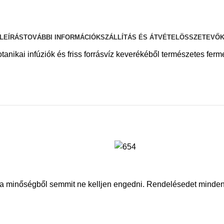
LEÍRÁS
TOVÁBBI INFORMÁCIÓK
SZÁLLÍTÁS ÉS ÁTVÉTEL
ÖSSZETEVŐ
ikai infúziók és friss forrásvíz keverékéből természetes ferment
en a minőségből semmit ne kelljen engedni. Rendelésedet minde