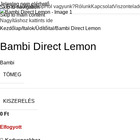
Jelenleg nem elérhető
Főoldal
Webshop
Hol vagyunk?
Rólunk
Kapcsolat
Viszontela
Skip to navigation
Skip to main content
Nagyításhoz kattints ide
Kezdőlap
Italok
Üdítőital
Bambi Direct Lemon
Bambi Direct Lemon
Bambi
TÖMEG
KISZERELÉS
0
Ft
Elfogyott