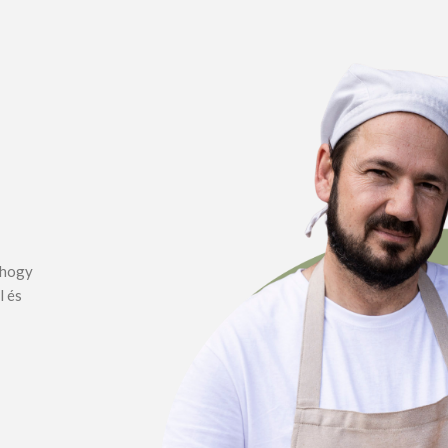
, hogy
l és