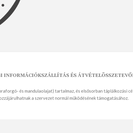
KENYÉRMORZSA
SÓS PÉKSÜTEMÉNY
É
I INFORMÁCIÓK
SZÁLLÍTÁS ÉS ÁTVÉTEL
ÖSSZETEVŐ
raforgó‑ és mandulaolajat) tartalmaz, és elsősorban táplálkozási cé
EK
ozzájárulhatnak a szervezet normál működésének támogatásához.