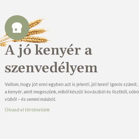
A jó kenyér a
szenvedélyem
Vallom, hogy jót enni egyben azt is jelenti, jól lenni! Igenis számít
a kenyér, amit megeszünk, miből készül: kovászból és lisztből, sóbó
vízből – és semmi másból.
Olvasd el történetünk