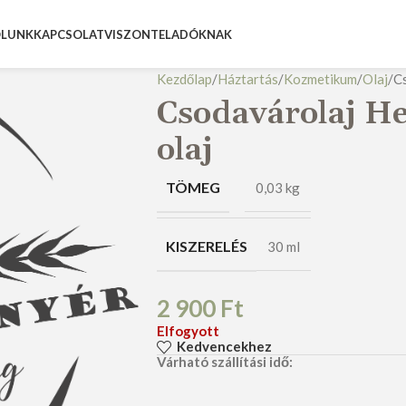
LUNK
KAPCSOLAT
VISZONTELADÓKNAK
Kezdőlap
Háztartás
Kozmetikum
Olaj
C
Csodavárolaj He
olaj
TÖMEG
0,03 kg
KISZERELÉS
30 ml
2 900
Ft
Elfogyott
Kedvencekhez
Várható szállítási idő: