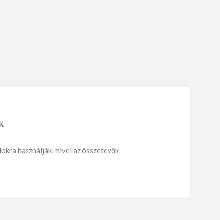
DES PÉKSÜTEMÉNY
APRÓSÜTEMÉNY
Sós aprósütemény
Édes aprósütemény
K
lokra használják, mivel az összetevők