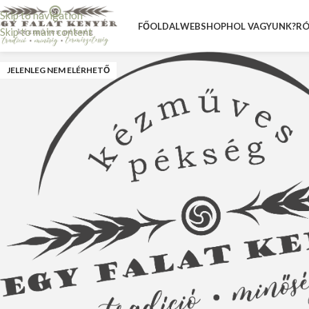
Skip to navigation
FŐOLDAL
WEBSHOP
HOL VAGYUNK?
RÓ
Skip to main content
JELENLEG NEM ELÉRHETŐ