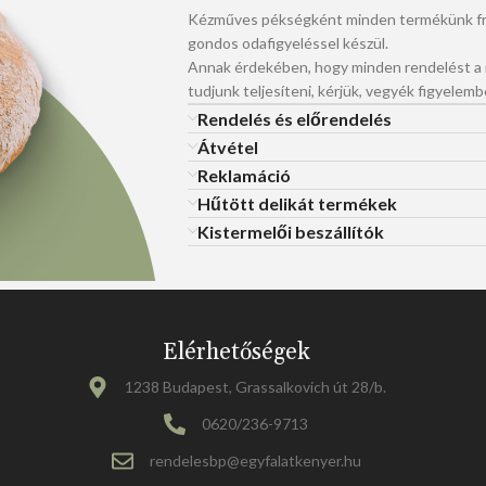
Kézműves pékségként minden termékünk fri
gondos odafigyeléssel készül.
Annak érdekében, hogy minden rendelést 
tudjunk teljesíteni, kérjük, vegyék figyelemb
Rendelés és előrendelés
Átvétel
Reklamáció
Hűtött delikát termékek
Kistermelői beszállítók
Elérhetőségek
1238 Budapest, Grassalkovich út 28/b.
0620/236-9713
rendelesbp@egyfalatkenyer.hu