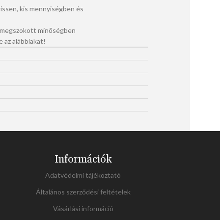
ssen, kis mennyiségben és
a megszokott minőségben
e az alábbiakat!
Információk
Adatvédelmi tájékoztató
Általános szerződési feltételek
Vásárlási információ