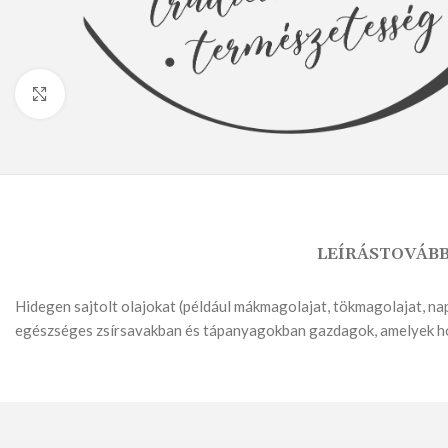
Nagyításhoz kattints ide
KENYÉR
LEÍRÁS
TOVÁBB
Hidegen sajtolt olajokat (például mákmagolajat, tökmagolajat, nap
FAGYASZTOTT TERMÉK
egészséges zsírsavakban és tápanyagokban gazdagok, amelyek h