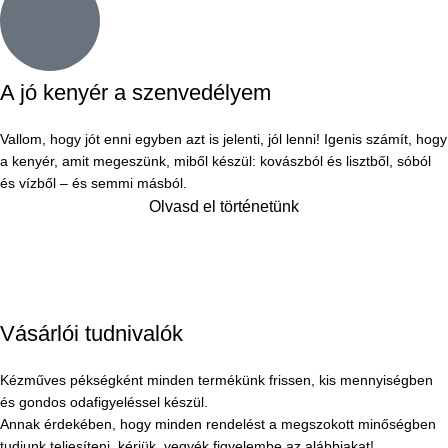
A jó kenyér a szenvedélyem
Vallom, hogy jót enni egyben azt is jelenti, jól lenni! Igenis számít, hogy
a kenyér, amit megeszünk, miből készül: kovászból és lisztből, sóból
és vízből – és semmi másból.
Olvasd el történetünk
Vásárlói tudnivalók
Kézműves pékségként minden termékünk frissen, kis mennyiségben
és gondos odafigyeléssel készül.
Annak érdekében, hogy minden rendelést a megszokott minőségben
tudjunk teljesíteni, kérjük, vegyék figyelembe az alábbiakat!