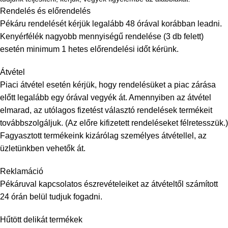
Rendelés és előrendelés
Pékáru rendelését kérjük legalább 48 órával korábban leadni.
Kenyérfélék nagyobb mennyiségű rendelése (3 db felett)
esetén minimum 1 hetes előrendelési időt kérünk.
Átvétel
Piaci átvétel esetén kérjük, hogy rendelésüket a piac zárása
előtt legalább egy órával vegyék át. Amennyiben az átvétel
elmarad, az utólagos fizetést választó rendelések termékeit
továbbszolgáljuk. (Az előre kifizetett rendeléseket félretesszük.)
Fagyasztott termékeink kizárólag személyes átvétellel, az
üzletünkben vehetők át.
Reklamáció
Pékáruval kapcsolatos észrevételeiket az átvételtől számított
24 órán belül tudjuk fogadni.
Hűtött delikát termékek