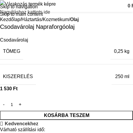
0
Skip to navigation
Nagyításhoz kattints ide
Skip to main content
Kezdőlap
Háztartás
Kozmetikum
Olaj
Csodavárolaj Napraforgóolaj
Csodavárolaj
TÖMEG
0,25 kg
KISZERELÉS
250 ml
1 530
Ft
KOSÁRBA TESZEM
Kedvencekhez
Várható szállítási idő: