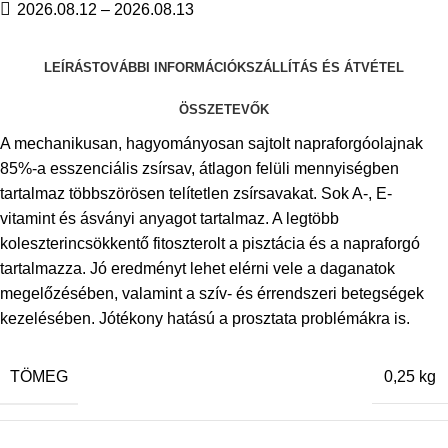
2026.08.12 – 2026.08.13
LEÍRÁS
TOVÁBBI INFORMÁCIÓK
SZÁLLÍTÁS ÉS ÁTVÉTEL
ÖSSZETEVŐK
A mechanikusan, hagyományosan sajtolt napraforgóolajnak
85%-a esszenciális zsírsav, átlagon felüli mennyiségben
tartalmaz többszörösen telítetlen zsírsavakat. Sok A-, E-
vitamint és ásványi anyagot tartalmaz. A legtöbb
koleszterincsökkentő fitoszterolt a pisztácia és a napraforgó
tartalmazza. Jó eredményt lehet elérni vele a daganatok
megelőzésében, valamint a szív- és érrendszeri betegségek
kezelésében. Jótékony hatású a prosztata problémákra is.
TÖMEG
0,25 kg