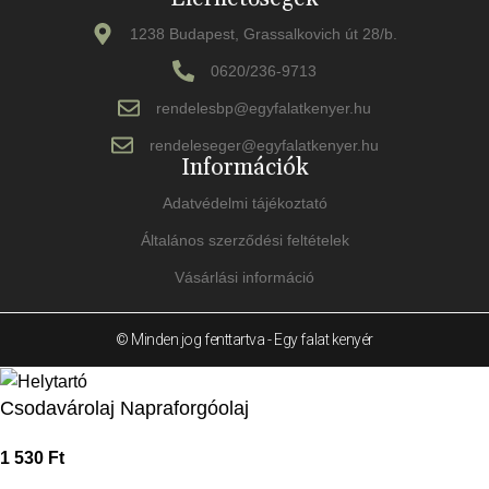
1238 Budapest, Grassalkovich út 28/b.
0620/236-9713
rendelesbp@egyfalatkenyer.hu
rendeleseger@egyfalatkenyer.hu
Információk
Adatvédelmi tájékoztató
Általános szerződési feltételek
Vásárlási információ
© Minden jog fenttartva - Egy falat kenyér
Csodavárolaj Napraforgóolaj
1 530
Ft