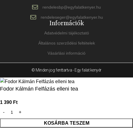
rendelesbp@egyfalatkenyer.hu
rendeleseger@egyfalatkenyer.hu
Információk
Adatvédelmi tájékoztató
Általános szerződési feltételek
Vásárlási információ
© Minden jog fenttartva - Egy falat kenyér
Fodor Kálmán Felfázás elleni tea
1 390
Ft
KOSÁRBA TESZEM