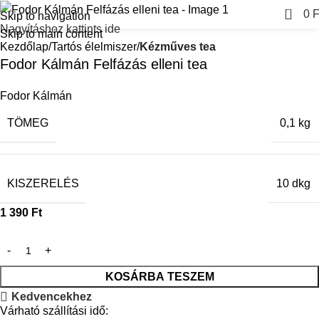
0
0
F
Skip to navigation
Nagyításhoz kattints ide
Skip to main content
Kezdőlap
Tartós élelmiszer
Kézműves tea
Fodor Kálmán Felfázás elleni tea
Fodor Kálmán
TÖMEG
0,1 kg
KISZERELÉS
10 dkg
1 390
Ft
KOSÁRBA TESZEM
Kedvencekhez
Várható szállítási idő: