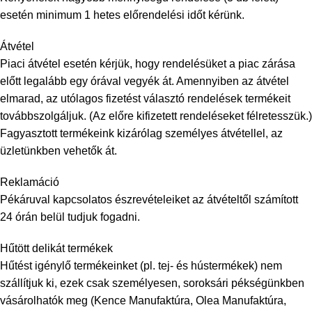
esetén minimum 1 hetes előrendelési időt kérünk.
Átvétel
Piaci átvétel esetén kérjük, hogy rendelésüket a piac zárása
előtt legalább egy órával vegyék át. Amennyiben az átvétel
elmarad, az utólagos fizetést választó rendelések termékeit
továbbszolgáljuk. (Az előre kifizetett rendeléseket félretesszük.)
Fagyasztott termékeink kizárólag személyes átvétellel, az
üzletünkben vehetők át.
Reklamáció
Pékáruval kapcsolatos észrevételeiket az átvételtől számított
24 órán belül tudjuk fogadni.
Hűtött delikát termékek
Hűtést igénylő termékeinket (pl. tej- és hústermékek) nem
szállítjuk ki, ezek csak személyesen, soroksári pékségünkben
vásárolhatók meg (Kence Manufaktúra, Olea Manufaktúra,