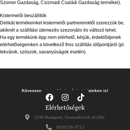
Szomor Gazdaság, Csizmadi Családi Gazdaság termékei).
Kistermelői beszállítók
Delikát termékeinket kistermelői partnereinktől szerezzük be,
akiknél a szállítási ütemezés szezonális és változó lehet.
Ha egy termékünk épp nem elérhető, kérjük, érdeklődjenek
elérhetőségeinken a következő friss szállítás időpontjáról (pl.
lekvárok, szószok, savanyúságok esetén).
Kövessen minket közösségi oldalainkon is!
Elérhetőségek
1238 Budapest, Grassalkovich út 28/b.
0620/236-9713