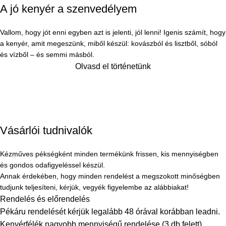
A jó kenyér a szenvedélyem
Vallom, hogy jót enni egyben azt is jelenti, jól lenni! Igenis számít, hogy
a kenyér, amit megeszünk, miből készül: kovászból és lisztből, sóból
és vízből – és semmi másból.
Olvasd el történetünk
Vásárlói tudnivalók
Kézműves pékségként minden termékünk frissen, kis mennyiségben
és gondos odafigyeléssel készül.
Annak érdekében, hogy minden rendelést a megszokott minőségben
tudjunk teljesíteni, kérjük, vegyék figyelembe az alábbiakat!
Rendelés és előrendelés
Pékáru rendelését kérjük legalább 48 órával korábban leadni.
Kenyérfélék nagyobb mennyiségű rendelése (3 db felett)