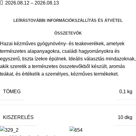
2026.08.12 – 2026.08.13
LEÍRÁS
TOVÁBBI INFORMÁCIÓK
SZÁLLÍTÁS ÉS ÁTVÉTEL
ÖSSZETEVŐK
Hazai kézműves gyógynövény‑ és teakeverékek, amelyek
természetes alapanyagokra, családi hagyományokra és
egyszerű, tiszta ízekre épülnek. Ideális választás mindazoknak,
akik szeretik a természetes összetevőkből készült, aromás
teákat, és értékelik a személyes, kézműves termékeket.
TÖMEG
0,1 kg
KISZERELÉS
10 dkg