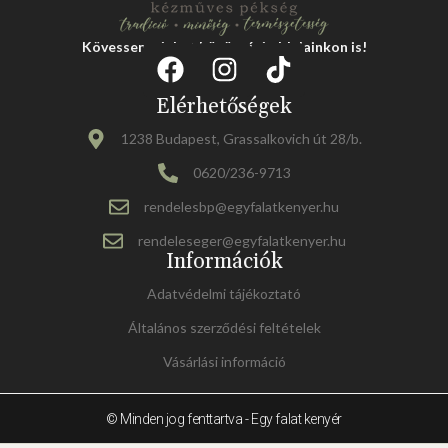
Kövessen minket közösségi oldalainkon is!
Elérhetőségek
1238 Budapest, Grassalkovich út 28/b.
0620/236-9713
rendelesbp@egyfalatkenyer.hu
rendeleseger@egyfalatkenyer.hu
Információk
Adatvédelmi tájékoztató
Általános szerződési feltételek
Vásárlási információ
© Minden jog fenttartva - Egy falat kenyér