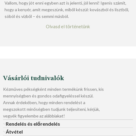
Vallom, hogy jót enni egyben azt is jelenti, jól lenni! Igenis számít,
hogy a kenyér, amit megeszünk, miből készül: kovászból és lisztből,
sóból és vízből – és semmi másból.
Olvasd el történetünk
Vásárlói tudnivalók
Kézműves pékségként minden termékünk frissen, kis
mennyiségben és gondos odafigyeléssel készül.
Annak érdekében, hogy minden rendelést a
megszokott minőségben tudjunk teljesíteni, kérjük,
vegyék figyelembe az alábbiakat!
Rendelés és előrendelés
Átvétel