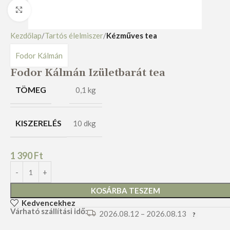
Nagyításhoz kattints ide
Kezdőlap
Tartós élelmiszer
Kézműves tea
Fodor Kálmán
Fodor Kálmán Izületbarát tea
TÖMEG
0,1 kg
KISZERELÉS
10 dkg
1 390
Ft
KOSÁRBA TESZEM
Kedvencekhez
Várható szállítási idő:
2026.08.12 – 2026.08.13