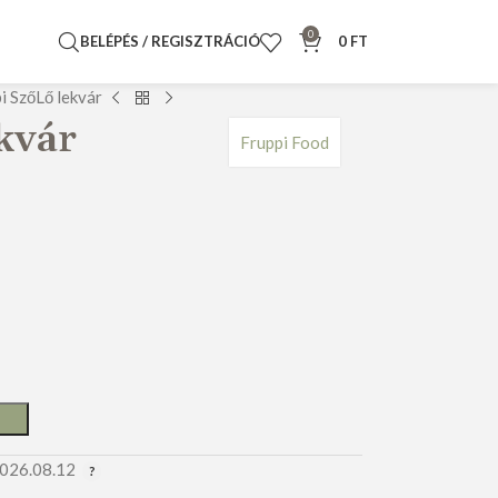
0
BELÉPÉS / REGISZTRÁCIÓ
0
FT
i SzőLő lekvár
kvár
Fruppi Food
2026.08.12