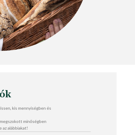
lók
ssen, kis mennyiségben és
a megszokott minőségben
e az alábbiakat!