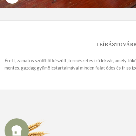
LEÍRÁS
TOVÁBB
KENYÉR
Érett, zamatos szőlőből készült, természetes ízű lekvár, amely t
mentes, gazdag gyümölcstartalmával minden falat édes és friss íz
FAGYASZTOTT TERMÉK