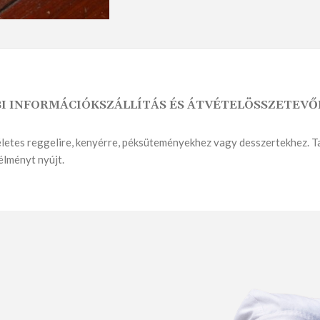
I INFORMÁCIÓK
SZÁLLÍTÁS ÉS ÁTVÉTEL
ÖSSZETEVŐ
KENYÉRMORZSA
SÓS PÉKSÜTEMÉNY
É
ökéletes reggelire, kenyérre, péksüteményekhez vagy desszertekhez.
élményt nyújt.
EK