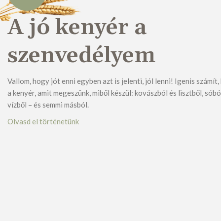
A jó kenyér a
szenvedélyem
Vallom, hogy jót enni egyben azt is jelenti, jól lenni! Igenis számít
a kenyér, amit megeszünk, miből készül: kovászból és lisztből, sóbó
vízből – és semmi másból.
Olvasd el történetünk