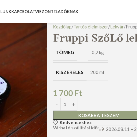
LUNK
KAPCSOLAT
VISZONTELADÓKNAK
Kezdőlap
Tartós élelmiszer
Lekvár
Frupp
Fruppi SzőLő le
TÖMEG
0,2 kg
KISZERELÉS
200 ml
1 700
Ft
KOSÁRBA TESZEM
Kedvencekhez
Várható szállítási idő:
2026.08.11 – 