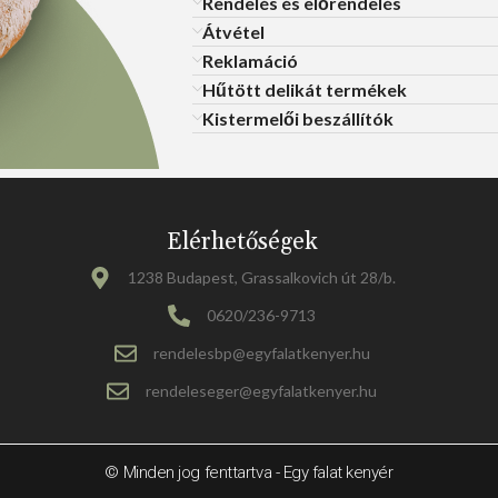
Rendelés és előrendelés
Átvétel
Reklamáció
Hűtött delikát termékek
Kistermelői beszállítók
Elérhetőségek
1238 Budapest, Grassalkovich út 28/b.
0620/236-9713
rendelesbp@egyfalatkenyer.hu
rendeleseger@egyfalatkenyer.hu
© Minden jog fenttartva - Egy falat kenyér