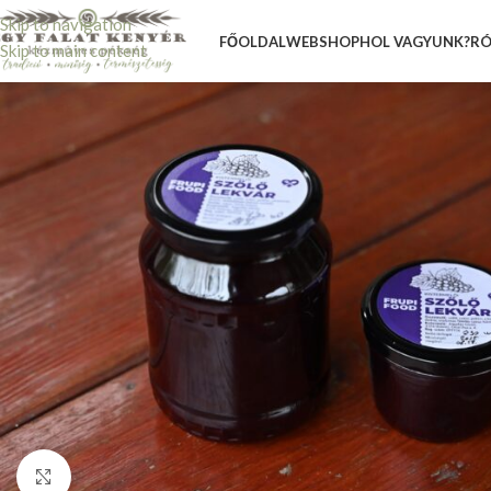
Skip to navigation
FŐOLDAL
WEBSHOP
HOL VAGYUNK?
RÓ
Skip to main content
Nagyításhoz kattints ide