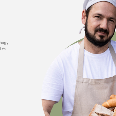
, hogy
l és