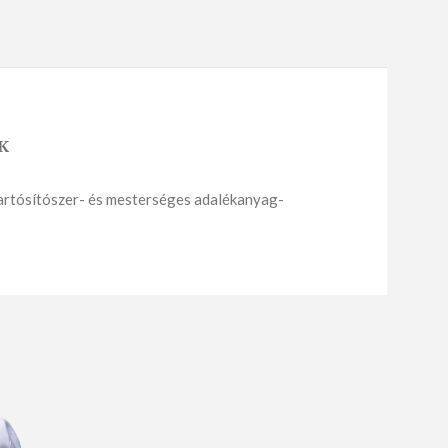
K
DES PÉKSÜTEMÉNY
APRÓSÜTEMÉNY
 Tartósítószer- és mesterséges adalékanyag-
Sós aprósütemény
Édes aprósütemény