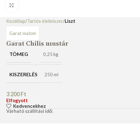
Nagyításhoz kattints ide
Kezdőlap
Tartós élelmiszer
Liszt
Garat malom
Garat Chilis mustár
TÖMEG
0,25 kg
KISZERELÉS
250 ml
3 200
Ft
Elfogyott
Kedvencekhez
Várható szállítási idő: