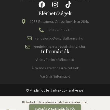
Elérhetőségek
1238 Budapest, Grassalkovich út 28/b.
0620/236-9713
rendelesbp@egyfalatkenyer.hu
rendeleseger@egyfalatkenyer.hu
Információk
Adatvédelmi tájékoztató
Általános szerződési feltételek
Vásárlási információ
© Minden jog fenttartva - Egy falat kenyér
ELÁLLÁS A SZERZŐDÉSTŐL