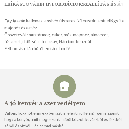
LEÍRÁS
TOVÁBBI INFORMÁCIÓK
SZÁLLÍTÁS ÉS ÁTV
Egy igazán kellemes, enyhén fűszeres ízű mustár, amit ellágyít a
majonéz és a méz.
Összetevők: mustármag, cukor, méz, majonéz, almaecet,
fűszerek, chili, só, citromsav, Nátrium-benzoát
Felbontás után hűtőben tárolandó!
A jó kenyér a szenvedélyem
Vallom, hogy jót enni egyben azt is jelenti, jól lenni! Igenis számít,
hogy a kenyér, amit megeszünk, miből készül: kovászból és lisztből,
sóból és vízből – és semmi másból.