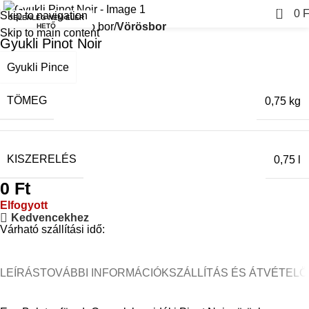
0
0
F
Skip to navigation
JELENLEG NEM ELÉR
Kezdőlap
Italok
Bio bor
Vörösbor
HETŐ
Skip to main content
Gyukli Pinot Noir
Gyukli Pince
TÖMEG
0,75 kg
KISZERELÉS
0,75 l
0
Ft
Elfogyott
Kedvencekhez
Várható szállítási idő:
LEÍRÁS
TOVÁBBI INFORMÁCIÓK
SZÁLLÍTÁS ÉS ÁTVÉTEL
Ö