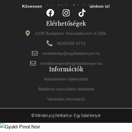
Kövessen minket közösségi oldalainkon is!
Elérhetőségek
1238 Budapest, Grassalkovich út 28/b.
0620/236-9713
rendelesbp@egyfalatkenyer.hu
rendeleseger@egyfalatkenyer.hu
Információk
Adatvédelmi tájékoztató
Általános szerződési feltételek
Vásárlási információ
© Minden jog fenttartva - Egy falat kenyér