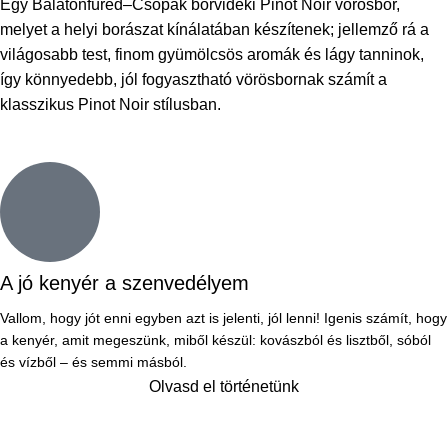
Egy Balatonfüred–Csopak borvidéki Pinot Noir vörösbor,
melyet a helyi borászat kínálatában készítenek; jellemző rá a
világosabb test, finom gyümölcsös aromák és lágy tanninok,
így könnyedebb, jól fogyasztható vörösbornak számít a
klasszikus Pinot Noir stílusban.
A jó kenyér a szenvedélyem
Vallom, hogy jót enni egyben azt is jelenti, jól lenni! Igenis számít, hogy
a kenyér, amit megeszünk, miből készül: kovászból és lisztből, sóból
és vízből – és semmi másból.
Olvasd el történetünk