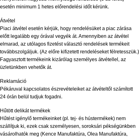
esetén minimum 1 hetes előrendelési időt kérünk.
Átvétel
Piaci átvétel esetén kérjük, hogy rendelésüket a piac zárása
előtt legalább egy órával vegyék át. Amennyiben az átvétel
elmarad, az utólagos fizetést választó rendelések termékeit
továbbszolgáljuk. (Az előre kifizetett rendeléseket félretesszük.)
Fagyasztott termékeink kizárólag személyes átvétellel, az
üzletünkben vehetők át.
Reklamáció
Pékáruval kapcsolatos észrevételeiket az átvételtől számított
24 órán belül tudjuk fogadni.
Hűtött delikát termékek
Hűtést igénylő termékeinket (pl. tej- és hústermékek) nem
szállítjuk ki, ezek csak személyesen, soroksári pékségünkben
vásárolhatók meg (Kence Manufaktúra, Olea Manufaktúra,