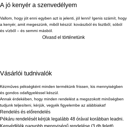
A jó kenyér a szenvedélyem
Vallom, hogy jót enni egyben azt is jelenti, jól lenni! Igenis számít, hogy
a kenyér, amit megeszünk, miből készül: kovászból és lisztből, sóból
és vízből – és semmi másból.
Olvasd el történetünk
Vásárlói tudnivalók
Kézműves pékségként minden termékünk frissen, kis mennyiségben
és gondos odafigyeléssel készül.
Annak érdekében, hogy minden rendelést a megszokott minőségben
tudjunk teljesíteni, kérjük, vegyék figyelembe az alábbiakat!
Rendelés és előrendelés
Pékáru rendelését kérjük legalább 48 órával korábban leadni.
Kenyérfélék nagyobb mennyiségű rendelése (3 db felett)