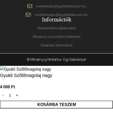
rendelesbp@egyfalatkenyer.hu
rendeleseger@egyfalatkenyer.hu
Információk
Adatvédelmi tájékoztató
Általános szerződési feltételek
Vásárlási információ
© Minden jog fenttartva - Egy falat kenyér
Gyukli Szőlőmagolaj nagy
4 000
Ft
KOSÁRBA TESZEM