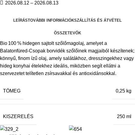
2026.08.12 – 2026.08.13
LEÍRÁS
TOVÁBBI INFORMÁCIÓK
SZÁLLÍTÁS ÉS ÁTVÉTEL
ÖSSZETEVŐK
Bio 100 % hidegen sajtolt szőlőmagolaj, amelyet a
Balatonfüred‑Csopak borvidék szőlőinek magjaiból készítenek;
könnyű, finom ízű olaj, amely salátákhoz, dresszingekhez vagy
hideg konyhai ételekhez ideális, miközben segít ellátni a
szervezetet telítetlen zsírsavakkal és antioxidánsokkal.
TÖMEG
0,25 kg
KISZERELÉS
250 ml