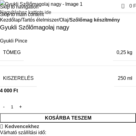
0
0
F
Skip to navigation
Nagyításhoz kattints ide
Skip to main content
Kezdőlap
Tartós élelmiszer
Olaj
Szőlőmag készítmény
Gyukli Szőlőmagolaj nagy
Gyukli Pince
TÖMEG
0,25 kg
KISZERELÉS
250 ml
4 000
Ft
KOSÁRBA TESZEM
Kedvencekhez
Várható szállítási idő: