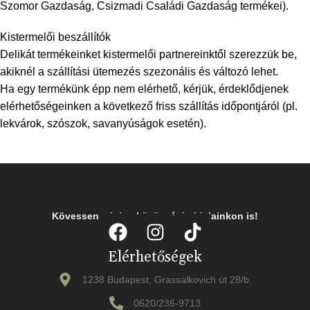
Szomor Gazdaság, Csizmadi Családi Gazdaság termékei).
Kistermelői beszállítók
Delikát termékeinket kistermelői partnereinktől szerezzük be,
akiknél a szállítási ütemezés szezonális és változó lehet.
Ha egy termékünk épp nem elérhető, kérjük, érdeklődjenek
elérhetőségeinken a következő friss szállítás időpontjáról (pl.
lekvárok, szószok, savanyúságok esetén).
Kövessen minket közösségi oldalainkon is!
Elérhetőségek
1238 Budapest, Grassalkovich út 28/b.
0620/236-9713