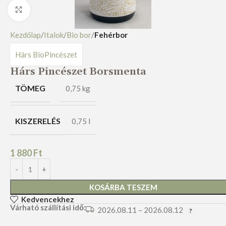
Nagyításhoz kattints ide
Kezdőlap
Italok
Bio bor
Fehérbor
Hárs BioPincészet
Hárs Pincészet Borsmenta
TÖMEG
0,75 kg
KISZERELÉS
0,75 l
1 880
Ft
KOSÁRBA TESZEM
Kedvencekhez
Várható szállítási idő:
2026.08.11 – 2026.08.12