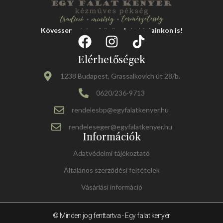
Kövessen minket közösségi oldalainkon is!
Elérhetőségek
1238 Budapest, Grassalkovich út 28/b.
0620/236-9713
rendelesbp@egyfalatkenyer.hu
rendeleseger@egyfalatkenyer.hu
Információk
Adatvédelmi tájékoztató
Általános szerződési feltételek
Vásárlási információ
© Minden jog fenttartva - Egy falat kenyér