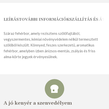
LEÍRÁS
TOVÁBBI INFORMÁCIÓK
SZÁLLÍTÁS ÉS ÁTV
Száraz fehérbor, amely rezisztens szőlőfajtából,
vegyszermentes, kémiai növényvédelem nélkül termesztett
szőlőből készült. Könnyed, feszes szerkezetű, aromatikus
fehérbor, amelyben ízben ánizsos‑mentás, zsályás és friss
alma‑körte jegyek érvényesülnek.
A jó kenyér a szenvedélyem