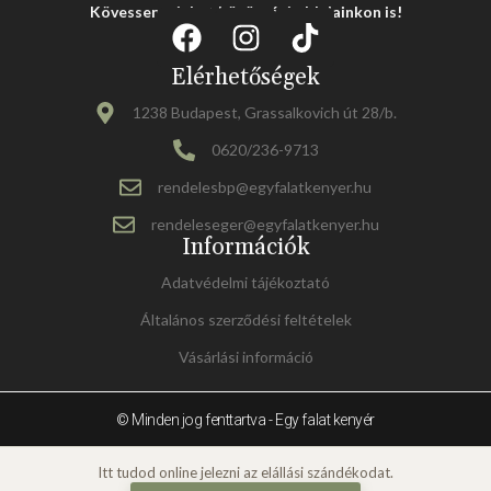
Kövessen minket közösségi oldalainkon is!
Elérhetőségek
1238 Budapest, Grassalkovich út 28/b.
0620/236-9713
rendelesbp@egyfalatkenyer.hu
rendeleseger@egyfalatkenyer.hu
Információk
Adatvédelmi tájékoztató
Általános szerződési feltételek
Vásárlási információ
© Minden jog fenttartva - Egy falat kenyér