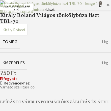
0
0
F
Skip to navigation
JELENLEG NEM ELÉRH
Kezdőlap
Tartós élelmiszer
Liszt
ETŐ
Skip to main content
Király Roland Világos tönkölybúza liszt
TBL-70
Király Roland
TÖMEG
1 kg
KISZERELÉS
1 kg
750
Ft
Elfogyott
Kedvencekhez
Várható szállítási idő:
LEÍRÁS
TOVÁBBI INFORMÁCIÓK
SZÁLLÍTÁS ÉS ÁTVÉ