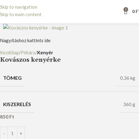
Skip to navigation
0
0
F
Skip to main content
Nagyításhoz kattints ide
Kezdőlap
Pékáru
Kenyér
Kovászos kenyérke
TÖMEG
0,36 kg
KISZERELÉS
360 g
850
Ft