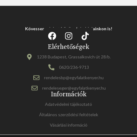
Kövessen minket közösségi oldalainkon is!
Elérhetőségek
1238 Budapest, Grassalkovich út 28/b.
0620/236-9713
rendelesbp@egyfalatkenyer.hu
rendeleseger@egyfalatkenyer.hu
Információk
Adatvédelmi tájékoztató
Általános szerződési feltételek
Vásárlási információ