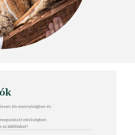
lók
ssen, kis mennyiségben és
a megszokott minőségben
e az alábbiakat!