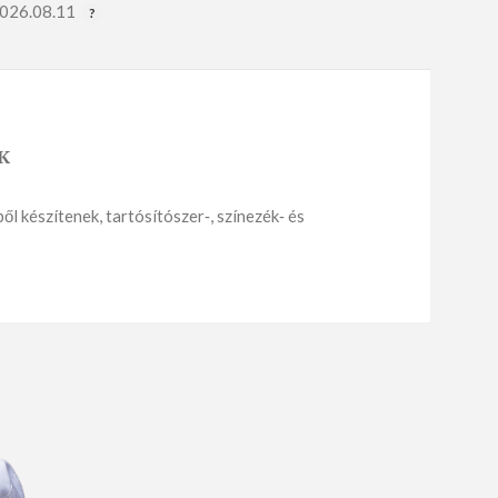
2026.08.11
K
APRÓSÜTEMÉNY
készítenek, tartósítószer‑, színezék‑ és
Sós aprósütemény
Édes aprósütemény