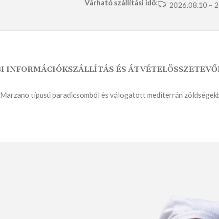
Várható szállítási idő:
2026.08.10 – 
I INFORMÁCIÓK
SZÁLLÍTÁS ÉS ÁTVÉTEL
ÖSSZETEVŐ
SÓS PÉKSÜTEMÉNY
ÉDES PÉKSÜTEMÉNY
arzano típusú paradicsomból és válogatott mediterrán zöldségekből 