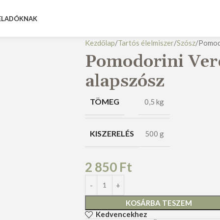
ELADÓKNAK
Kezdőlap
Tartós élelmiszer
Szósz
Pomodo
Pomodorini Ver
alapszósz
TÖMEG
0,5 kg
KISZERELÉS
500 g
2 850
Ft
KOSÁRBA TESZEM
Kedvencekhez