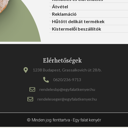
Átvétel
Reklamáció
Hűtött delikát termékek
Kistermelői beszállítók
Elérhetőségek
1238 Budapest, Grassalkovich út 28/b.
0620/236-9713
rendelesbp@egyfalatkenyer.hu
rendeleseger@egyfalatkenyer.hu
© Minden jog fenttartva - Egy falat kenyér