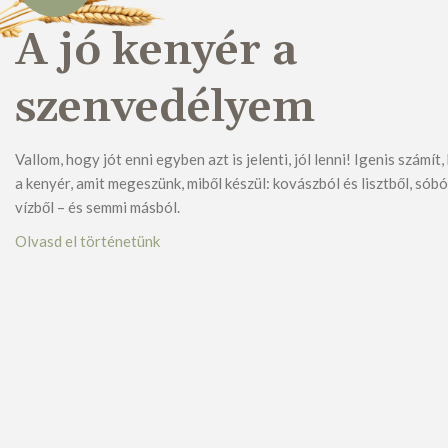
A jó kenyér a
szenvedélyem
Vallom, hogy jót enni egyben azt is jelenti, jól lenni! Igenis számít
a kenyér, amit megeszünk, miből készül: kovászból és lisztből, sóbó
vízből – és semmi másból.
Olvasd el történetünk