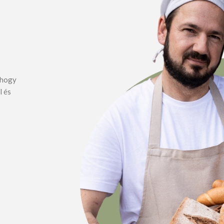
, hogy
l és