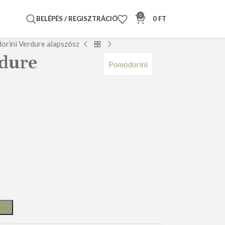
0
BELÉPÉS / REGISZTRÁCIÓ
0
FT
rini Verdure alapszósz
dure
Pomodorini