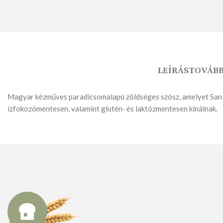
LEÍRÁS
TOVÁBB
KENYÉR
KENYÉRMORZSA
Magyar kézműves paradicsomalapú zöldséges szósz, amelyet San M
ízfokozómentesen, valamint glutén‑ és laktózmentesen kínálnak.
FAGYASZTOTT TERMÉKEK