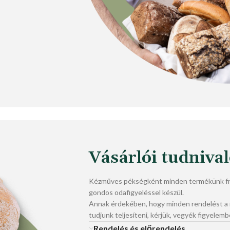
Vásárlói tudniva
Kézműves pékségként minden termékünk fri
gondos odafigyeléssel készül.
Annak érdekében, hogy minden rendelést 
tudjunk teljesíteni, kérjük, vegyék figyelemb
Rendelés és előrendelés