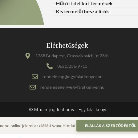
Hűtött delikát termékek
Kistermelői beszállítók
Elérhetőségek
1238 Budapest, Grassalkovich út 28/b.
0620/236-9713
rendelesbp@egyfalatkenyer.hu
rendeleseger@egyfalatkenyer.hu
© Minden jog fenttartva - Egy falat kenyér
ELÁLLÁS A SZERZŐDÉSTŐL