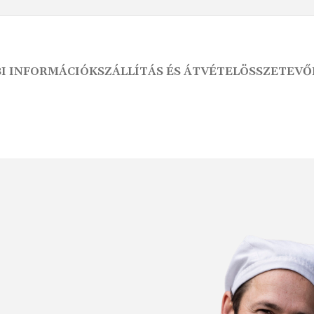
I INFORMÁCIÓK
SZÁLLÍTÁS ÉS ÁTVÉTEL
ÖSSZETEVŐ
KENYÉRMORZSA
SÓS PÉKSÜTEMÉNY
É
EK