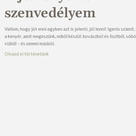
szenvedélyem
Vallom, hogy jót enni egyben azt is jelenti, jól lenni! Igenis számít
a kenyér, amit megeszünk, miből készül: kovászból és lisztből, sóbó
vízből – és semmi másból.
Olvasd el történetünk