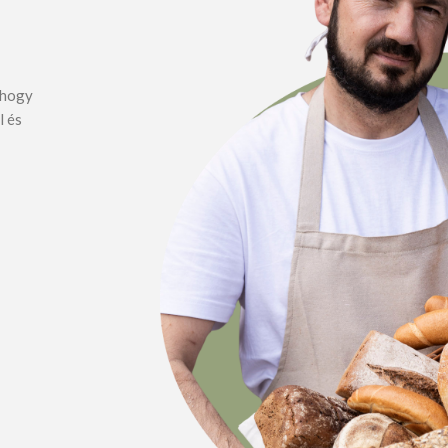
, hogy
l és