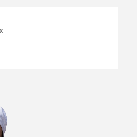
K
DES PÉKSÜTEMÉNY
APRÓSÜTEMÉNY
Sós aprósütemény
Édes aprósütemény