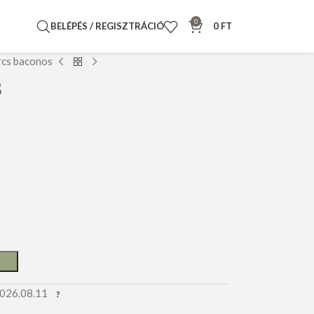
0
BELÉPÉS / REGISZTRÁCIÓ
0
FT
rcs baconos
s
2026.08.11