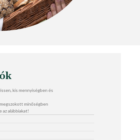
lók
ssen, kis mennyiségben és
a megszokott minőségben
e az alábbiakat!