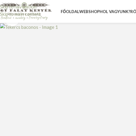
Skip to navigation
FŐOLDAL
WEBSHOP
HOL VAGYUNK?
RÓ
Skip to main content
Nagyításhoz kattints ide