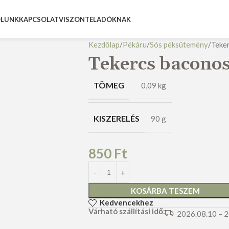
LUNK
KAPCSOLAT
VISZONTELADÓKNAK
Kezdőlap
Pékáru
Sós péksütemény
Teke
Tekercs bacono
TÖMEG
0,09 kg
KISZERELÉS
90 g
850
Ft
KOSÁRBA TESZEM
Kedvencekhez
Várható szállítási idő:
2026.08.10 – 