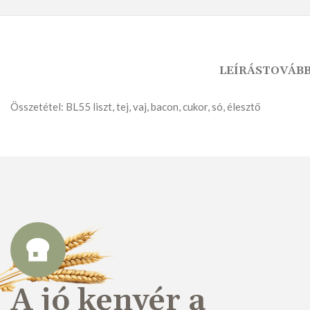
LEÍRÁS
TOVÁBB
Összetétel: BL55 liszt, tej, vaj, bacon, cukor, só, élesztő
KENYÉR
FAGYASZTOTT TERMÉK
A jó kenyér a