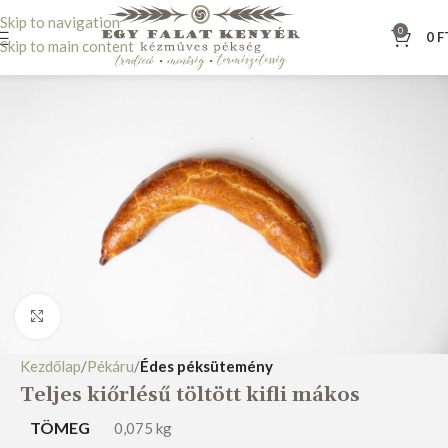
Skip to navigation
0
0
F
Skip to main content
Nagyításhoz kattints ide
Kezdőlap
Pékáru
Édes péksütemény
Teljes kiőrlésű töltött kifli mákos
TÖMEG
0,075 kg