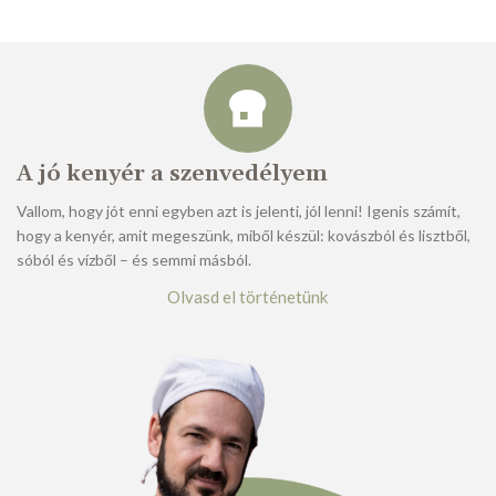
A jó kenyér a szenvedélyem
Vallom, hogy jót enni egyben azt is jelenti, jól lenni! Igenis számít,
hogy a kenyér, amit megeszünk, miből készül: kovászból és lisztből,
sóból és vízből – és semmi másból.
Olvasd el történetünk