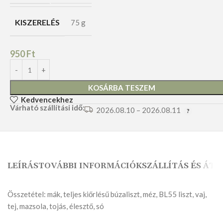
KISZERELÉS
75 g
950
Ft
KOSÁRBA TESZEM
Kedvencekhez
Várható szállítási idő:
2026.08.10 – 2026.08.11
LEÍRÁS
TOVÁBBI INFORMÁCIÓK
SZÁLLÍTÁS ÉS ÁTV
Összetétel: mák, teljes kiőrlésű búzaliszt, méz, BL55 liszt, vaj,
tej, mazsola, tojás, élesztő, só