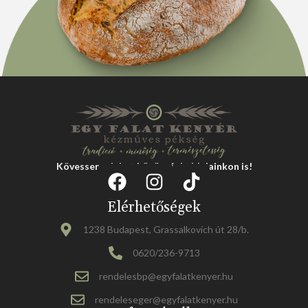
Kövessen minket közösségi oldalainkon is!
Elérhetőségek
1238 Budapest, Grassalkovich út 28/b.
0620/236-9713
rendelesbp@egyfalatkenyer.hu
rendeleseger@egyfalatkenyer.hu