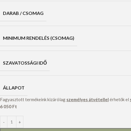
DARAB / CSOMAG
MINIMUM RENDELÉS (CSOMAG)
SZAVATOSSÁGI IDŐ
ÁLLAPOT
Fagyasztott termékeink kizárólag
személyes átvétellel
érhetők el
6 050
Ft