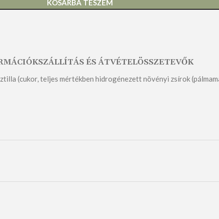
KOSÁRBA TESZEM
ORMÁCIÓK
SZÁLLÍTÁS ÉS ÁTVÉTEL
ÖSSZETEVŐK
i pasztilla (cukor, teljes mértékben hidrogénezett növényi zsírok (pál