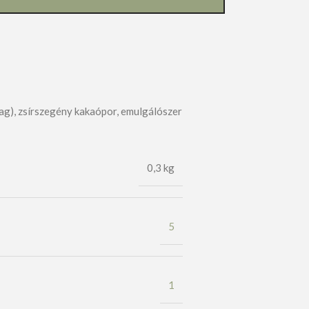
mamag), zsírszegény kakaópor, emulgálószer
0,3 kg
5
1