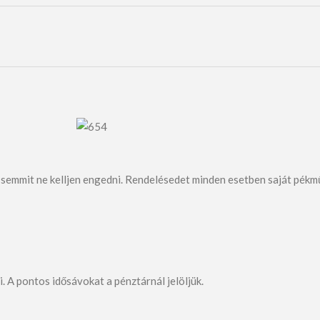
 semmit ne kelljen engedni. Rendelésedet minden esetben saját pékmű
. A pontos idősávokat a pénztárnál jelöljük.