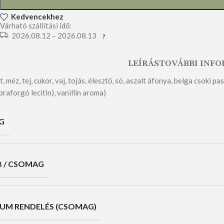
Kedvencekhez
Várható szállítási idő:
2026.08.12 – 2026.08.13
LEÍRÁS
TOVÁBBI INF
t, méz, tej, cukor, vaj, tojás, élesztő, só, aszalt áfonya, belga csok
raforgó lecitin), vanillin aroma)
G
 / CSOMAG
UM RENDELÉS (CSOMAG)