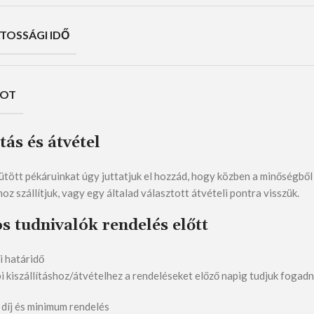
TOSSÁGI IDŐ
POT
ítás és átvétel
ütött pékáruinkat úgy juttatjuk el hozzád, hogy közben a minőségből
oz szállítjuk, vagy egy általad választott átvételi pontra visszük.
s tudnivalók rendelés előtt
i határidő
 kiszállításhoz/átvételhez a rendeléseket előző napig tudjuk fogadni
i díj és minimum rendelés