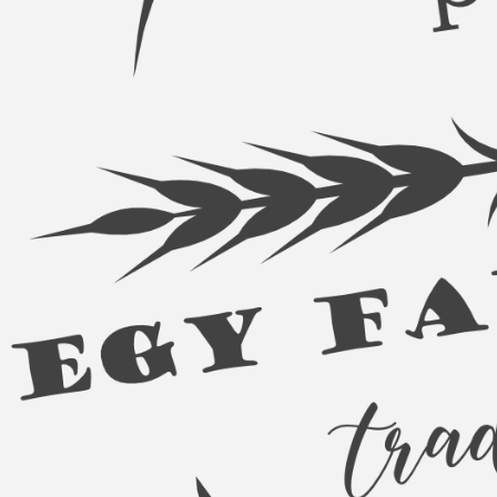
KENYÉR
KENYÉRMORZSA
FAGYASZTOTT TERMÉKEK