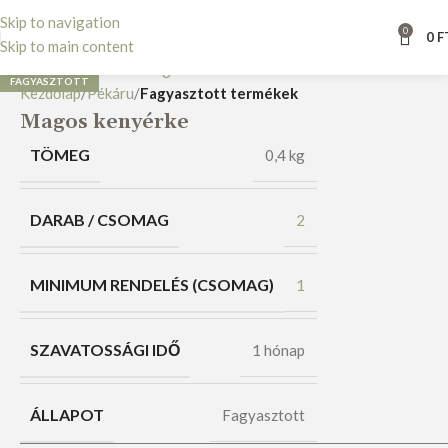
Skip to navigation
0
0
F
Nagyításhoz kattints ide
Skip to main content
FAGYASZTOTT
Kezdőlap
Pékáru
Fagyasztott termékek
Magos kenyérke
TÖMEG
0,4 kg
DARAB / CSOMAG
2
MINIMUM RENDELÉS (CSOMAG)
1
SZAVATOSSÁGI IDŐ
1 hónap
ÁLLAPOT
Fagyasztott