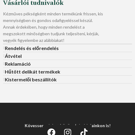
Vásárlói tudnivalók
Kézműves pékségként minden termékünk frissen, kis
mennyiségben és gondos odafigyeléssel készül.
Annak érdekében, hogy minden rendelést a
megszokott minőségben tudjunk teljesíteni, kérjük,
vegyék figyelembe az alábbiakat!
Rendelés és előrendelés
Átvétel
Reklamáció
Hűtött delikát termékek
Kistermelői beszállítók
Kövessen minket közösségi oldalainkon is!