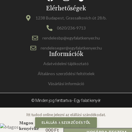
Elérhetőségek
1238 Budapest, Grassalkovich út 28/b.
0620/236-9713
rendelesbp@egyfalatkenyer.hu
rendeleseger@egyfalatkenyer.hu
Információk
Adatvédelmi tájékoztató
Általános szerződési feltételek
Vásárlási információ
© Minden jog fenttartva - Egy falat kenyér
3
ELÁLLÁS A SZERZŐDÉSTŐL
Magos
kenyérke
000
Ft