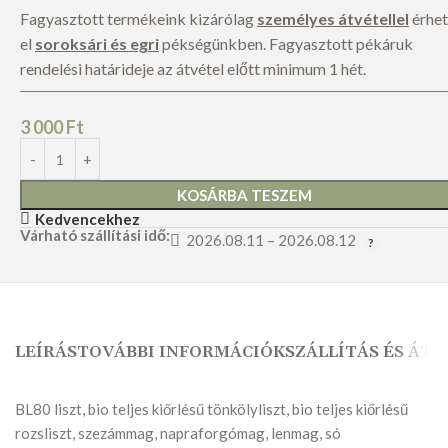
Fagyasztott termékeink kizárólag
személyes átvétellel
érhe
el
soroksári és egri
pékségünkben. Fagyasztott pékáruk
rendelési határideje az átvétel előtt minimum 1 hét.
3 000
Ft
KOSÁRBA TESZEM
Kedvencekhez
Várható szállítási idő:
2026.08.11 – 2026.08.12
LEÍRÁS
TOVÁBBI INFORMÁCIÓK
SZÁLLÍTÁS ÉS ÁTV
BL80 liszt, bio teljes kiőrlésű tönkölyliszt, bio teljes kiőrlésű
rozsliszt, szezámmag, napraforgómag, lenmag, só