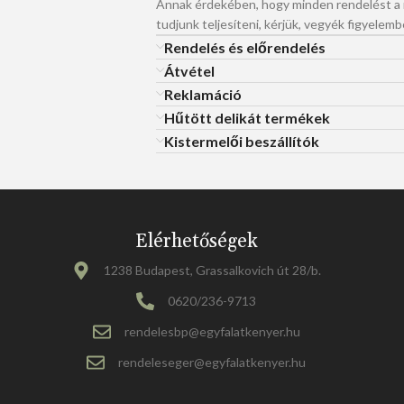
Annak érdekében, hogy minden rendelést 
tudjunk teljesíteni, kérjük, vegyék figyelemb
Rendelés és előrendelés
Átvétel
Reklamáció
Hűtött delikát termékek
Kistermelői beszállítók
Elérhetőségek
1238 Budapest, Grassalkovich út 28/b.
0620/236-9713
rendelesbp@egyfalatkenyer.hu
rendeleseger@egyfalatkenyer.hu