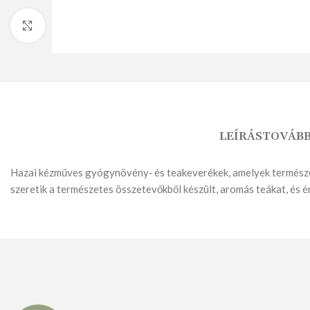
Nagyításhoz kattints ide
KENYÉR
KENYÉRMORZSA
LEÍRÁS
TOVÁBB
Hazai kézműves gyógynövény‑ és teakeverékek, amelyek természete
szeretik a természetes összetevőkből készült, aromás teákat, és 
FAGYASZTOTT TERMÉKEK