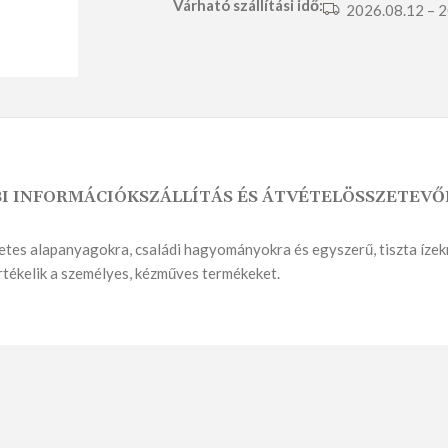
Várható szállítási idő:
2026.08.12 – 
SÓS PÉKSÜTEMÉNY
ÉDES PÉKSÜTEMÉNY
I INFORMÁCIÓK
SZÁLLÍTÁS ÉS ÁTVÉTEL
ÖSSZETEVŐ
s alapanyagokra, családi hagyományokra és egyszerű, tiszta ízekre
értékelik a személyes, kézműves termékeket.