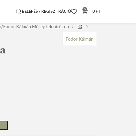
0
BELÉPÉS / REGISZTRÁCIÓ
0
FT
a
Fodor Kálmán Méregtelenítő tea
Fodor Kálmán
ea