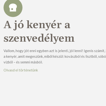
A jó kenyér a
szenvedélyem
Vallom, hogy jót enni egyben azt is jelenti, jól lenni! Igenis számít
a kenyér, amit megeszünk, miből készül: kovászból és lisztből, sóbó
vízből – és semmi másból.
Olvasd el történetünk