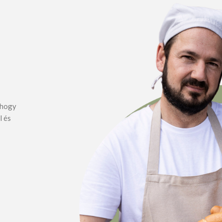
, hogy
l és