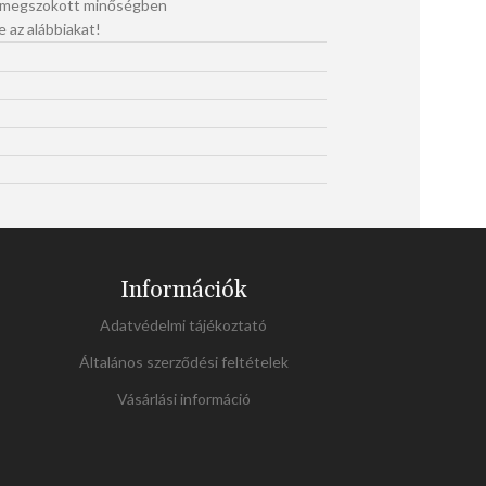
a megszokott minőségben
e az alábbiakat!
Információk
Adatvédelmi tájékoztató
Általános szerződési feltételek
Vásárlási információ