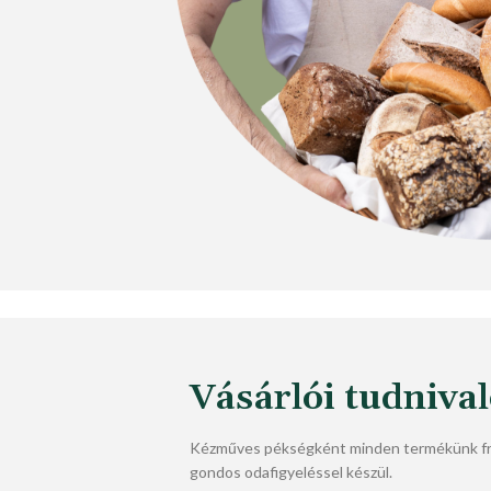
Vásárlói tudniva
Kézműves pékségként minden termékünk fri
gondos odafigyeléssel készül.