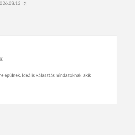
2026.08.13
APRÓSÜTEMÉNY
K
Sós aprósütemény
 épülnek. Ideális választás mindazoknak, akik
Édes aprósütemény