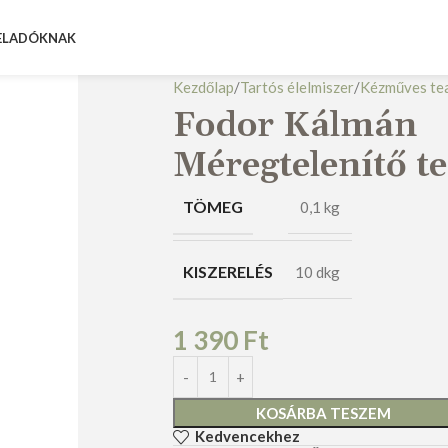
ELADÓKNAK
Kezdőlap
Tartós élelmiszer
Kézműves te
Fodor Kálmán
Méregtelenítő t
TÖMEG
0,1 kg
KISZERELÉS
10 dkg
1 390
Ft
KOSÁRBA TESZEM
Kedvencekhez