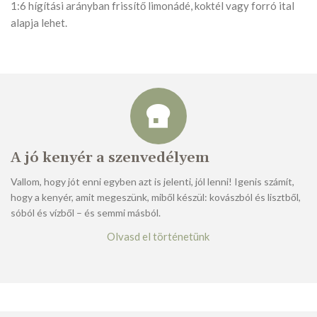
1:6 hígítási arányban frissítő limonádé, koktél vagy forró ital
alapja lehet.
A jó kenyér a szenvedélyem
Vallom, hogy jót enni egyben azt is jelenti, jól lenni! Igenis számít,
hogy a kenyér, amit megeszünk, miből készül: kovászból és lisztből,
sóból és vízből – és semmi másból.
Olvasd el történetünk