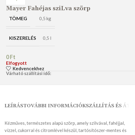
Mayer Fahéjas sziLva szörp
TÖMEG
0,5 kg
KISZERELÉS
0,5 l
0
Ft
Elfogyott
Kedvencekhez
Várható szállítási idő:
LEÍRÁS
TOVÁBBI INFORMÁCIÓK
SZÁLLÍTÁS ÉS ÁTV
Kézműves, természetes alapú szörp, amely szilvával, fahéjjal,
vízzel, cukorral és citromlével készül, tartósítószer‑mentes és