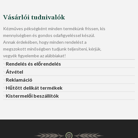
Vásárlói tudnivalók
Kézműves pékségként minden termékünk frissen, kis
mennyiségben és gondos odafigyeléssel készül.
Annak érdekében, hogy minden rendelést a
megszokott minőségben tudjunk teljesíteni, kérjük,
vegyék figyelembe az alábbiakat!
Rendelés és előrendelés
Átvétel
Reklamáció
Hűtött delikát termékek
Kistermelői beszállítók