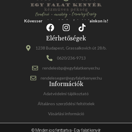
Kövessen minket közösségi oldalainkon is!
Elérhetőségek
1238 Budapest, Grassalkovich út 28/b.
0620/236-9713
rendelesbp@egyfalatkenyer.hu
rendeleseger@egyfalatkenyer.hu
Információk
Adatvédelmi tájékoztató
Általános szerződési feltételek
Vásárlási információ
© Minden jog fenttartva - Egy falat kenyér