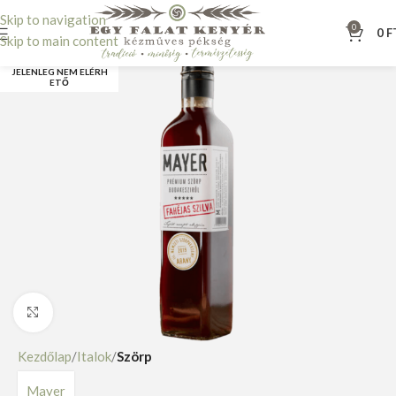
Skip to navigation
0
0
F
Skip to main content
JELENLEG NEM ELÉRH
ETŐ
Nagyításhoz kattints ide
Kezdőlap
Italok
Szörp
Mayer