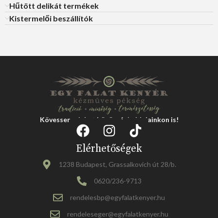
Hűtött delikát termékek
Kistermelői beszállítók
Kövessen minket közösségi oldalainkon is!
Elérhetőségek
1238 Budapest, Grassalkovich út 28/b.
0620/236-9713
rendelesbp@egyfalatkenyer.hu
rendeleseger@egyfalatkenyer.hu