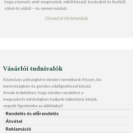
hogy a kenyér, amit megeszünk, miből készül: kovászból és lisztből,
sóból és vízből – és semmi másból.
Olvasd el történetünk
Vásárlói tudnivalók
Kézműves pékségként minden termékünk frissen, kis
mennyiségben és gondos odafigyeléssel készül.
Annak érdekében, hogy minden rendelést a
megszokott minőségben tudjunk teljesíteni, kérjük,
vegyék figyelembe az alábbiakat!
Rendelés és előrendelés
Átvétel
Reklamáció