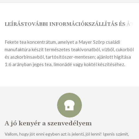
LEÍRÁS
TOVÁBBI INFORMÁCIÓK
SZÁLLÍTÁS ÉS ÁTV
Fekete tea koncentrátum, amelyet a Mayer Szörp családi
manufaktúra készít természetes teakivonatból, vízből, cukorból
és aszkorbinsavból, tartósítószer‑mentesen; ajánlott hígítása
1:6 arányban jeges tea, limonádé vagy koktél készítéséhez.
A jó kenyér a szenvedélyem
Vallom, hogy jót enni egyben azt is jelenti, jól lenni! Igenis számít,