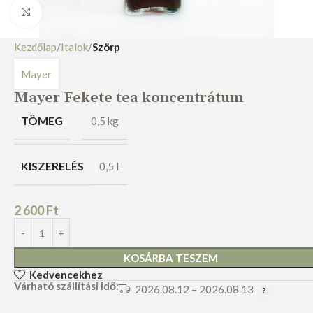
Nagyításhoz kattints ide
Kezdőlap
Italok
Szörp
Mayer
Mayer Fekete tea koncentrátum
TÖMEG
0,5 kg
KISZERELÉS
0,5 l
2 600
Ft
KOSÁRBA TESZEM
Kedvencekhez
Várható szállítási idő:
2026.08.12 – 2026.08.13