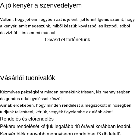
A jó kenyér a szenvedélyem
Vallom, hogy jót enni egyben azt is jelenti, jól lenni! Igenis számít, hogy
a kenyér, amit megeszünk, miből készül: kovászból és lisztből, sóból
és vízből – és semmi másból.
Olvasd el történetünk
Vásárlói tudnivalók
Kézműves pékségként minden termékünk frissen, kis mennyiségben
és gondos odafigyeléssel készül.
Annak érdekében, hogy minden rendelést a megszokott minőségben
tudjunk teljesíteni, kérjük, vegyék figyelembe az alábbiakat!
Rendelés és előrendelés
Pékáru rendelését kérjük legalább 48 órával korábban leadni.
Kenyérfélék nagyobb mennyiségű rendelése (3 db felett)