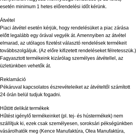
esetén minimum 1 hetes előrendelési időt kérünk.
Átvétel
Piaci átvétel esetén kérjük, hogy rendelésüket a piac zárása
előtt legalább egy órával vegyék át. Amennyiben az átvétel
elmarad, az utólagos fizetést választó rendelések termékeit
továbbszolgáljuk. (Az előre kifizetett rendeléseket félretesszük.)
Fagyasztott termékeink kizárólag személyes átvétellel, az
üzletünkben vehetők át.
Reklamáció
Pékáruval kapcsolatos észrevételeiket az átvételtől számított
24 órán belül tudjuk fogadni.
Hűtött delikát termékek
Hűtést igénylő termékeinket (pl. tej- és hústermékek) nem
szállítjuk ki, ezek csak személyesen, soroksári pékségünkben
vásárolhatók meg (Kence Manufaktúra, Olea Manufaktúra,