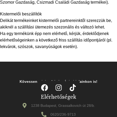
Szomor Gazdaság, Csizmadi Családi Gazdaság termékei).
Kistermelői beszállítók
Delikát termékeinket kistermelői partnereinktől szerezzük be,
akiknél a szállítási ütemezés szezonális és változó lehet.
Ha egy termékünk épp nem elérhető, kérjük, érdeklődjenek
elérhetőségeinken a következő friss szállítás időpontjáról (pl.
lekvárok, szószok, savanyúságok esetén).
Kövessen minket közösségi oldalainkon is!
Elérhetőségek
1238 Budapest, Grassalkovich út 28/b.
0620/236-9713