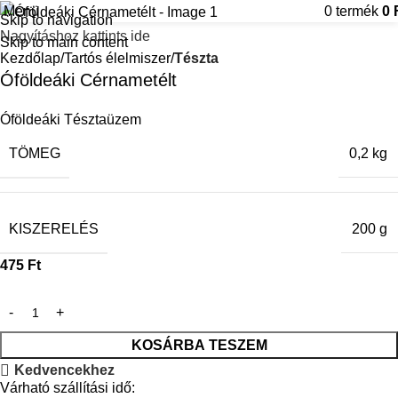
Menü
0
termék
0
Skip to navigation
Nagyításhoz kattints ide
Skip to main content
Kezdőlap
Tartós élelmiszer
Tészta
Óföldeáki Cérnametélt
Óföldeáki Tésztaüzem
TÖMEG
0,2 kg
KISZERELÉS
200 g
475
Ft
KOSÁRBA TESZEM
Kedvencekhez
Várható szállítási idő: