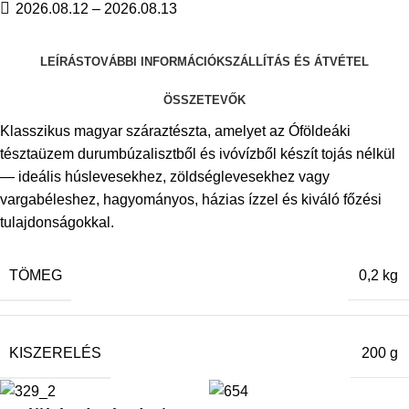
2026.08.12 – 2026.08.13
LEÍRÁS
TOVÁBBI INFORMÁCIÓK
SZÁLLÍTÁS ÉS ÁTVÉTEL
ÖSSZETEVŐK
Klasszikus magyar száraztészta, amelyet az Óföldeáki
tésztaüzem durumbúzalisztből és ivóvízből készít tojás nélkül
— ideális húslevesekhez, zöldséglevesekhez vagy
vargabéleshez, hagyományos, házias ízzel és kiváló főzési
tulajdonságokkal.
TÖMEG
0,2 kg
KISZERELÉS
200 g