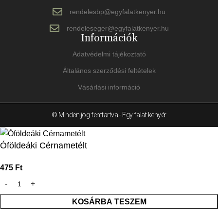
rendelesbp@egyfalatkenyer.hu
rendeleseger@egyfalatkenyer.hu
Információk
Adatvédelmi tájékoztató
Általános szerződési feltételek
Vásárlási információ
© Minden jog fenttartva - Egy falat kenyér
Óföldeáki Cérnametélt
475
Ft
KOSÁRBA TESZEM