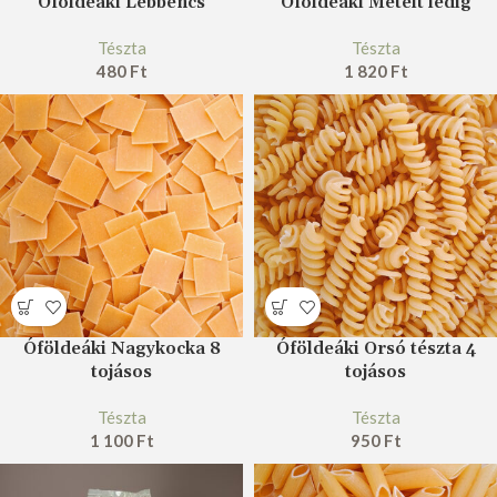
Óföldeáki Lebbencs
Óföldeáki Metélt lédig
Tészta
Tészta
480
Ft
1 820
Ft
Óföldeáki Nagykocka 8
Óföldeáki Orsó tészta 4
tojásos
tojásos
Tészta
Tészta
1 100
Ft
950
Ft