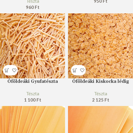
Tészta
950
Ft
960
Ft
Óföldeáki Gyufatészta
Óföldeáki Kiskocka lédig
Tészta
Tészta
1 100
Ft
2 125
Ft