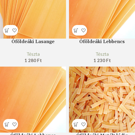
Óföldeáki Lasange
Óföldeáki Lebbencs
Tészta
Tészta
1 280
Ft
1 230
Ft