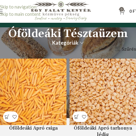
Skip to navigation
0
0
F
Skip to main content
Óföldeáki Tésztaüzem
Kategóriák
Szűrés
Kezdőlap
Óföldeáki Tésztaüzem
Óföldeáki Apró csiga
Óföldeáki Apró tarhonya
lédig