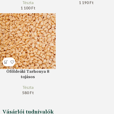
Tészta
1 190
Ft
1 100
Ft
Óföldeáki Tarhonya 8
tojásos
Tészta
580
Ft
Vásárlói tudnivalók