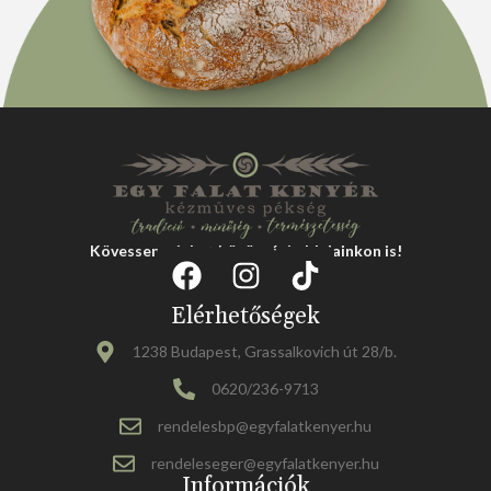
Kövessen minket közösségi oldalainkon is!
Elérhetőségek
1238 Budapest, Grassalkovich út 28/b.
0620/236-9713
rendelesbp@egyfalatkenyer.hu
rendeleseger@egyfalatkenyer.hu
Információk