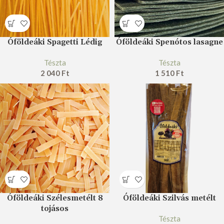
Óföldeáki Spagetti Lédig
Óföldeáki Spenótos lasagne
Tészta
Tészta
2 040
Ft
1 510
Ft
Óföldeáki Szélesmetélt 8
Óföldeáki Szilvás metélt
tojásos
Tészta