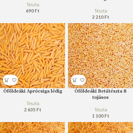
Tészta
690
Ft
Tészta
2 210
Ft
Óföldeáki Aprócsiga lédig
Óföldeáki Betűtészta 8
tojásos
Tészta
2 635
Ft
Tészta
1 100
Ft