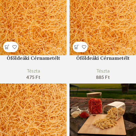
Óföldeáki Cérnametélt
Óföldeáki Cérnametélt
Tészta
Tészta
475
Ft
885
Ft