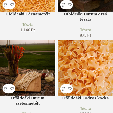
Óföldeáki Cérnametélt
Óföldeáki Durum orsó
tészta
Tészta
1 140
Ft
Tészta
875
Ft
Óföldeáki Durum
Óföldeáki Fodros kocka
szélesmetélt
Tészta