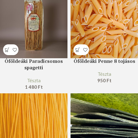
Óföldeáki Paradicsomos
Óföldeáki Penne 8 tojásos
spagetti
Tészta
Tészta
950
Ft
1 480
Ft