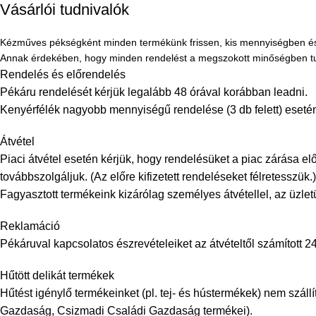
Vásárlói tudnivalók
Kézműves pékségként minden termékünk frissen, kis mennyiségben és
Annak érdekében, hogy minden rendelést a megszokott minőségben tudju
Rendelés és előrendelés
Pékáru rendelését kérjük legalább 48 órával korábban leadni.
Kenyérfélék nagyobb mennyiségű rendelése (3 db felett) esetén
Átvétel
Piaci átvétel esetén kérjük, hogy rendelésüket a piac zárása el
továbbszolgáljuk. (Az előre kifizetett rendeléseket félretesszük.)
Fagyasztott termékeink kizárólag személyes átvétellel, az üzle
Reklamáció
Pékáruval kapcsolatos észrevételeiket az átvételtől számított 24
Hűtött delikát termékek
Hűtést igénylő termékeinket (pl. tej- és hústermékek) nem szá
Gazdaság, Csizmadi Családi Gazdaság termékei).