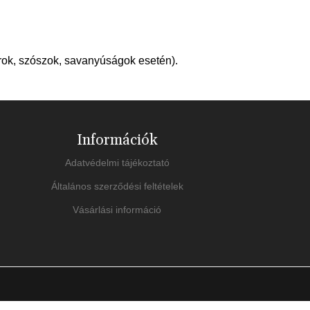
árok, szószok, savanyúságok esetén).
Információk
Adatvédelmi tájékoztató
Általános szerződési feltételek
Vásárlási információ