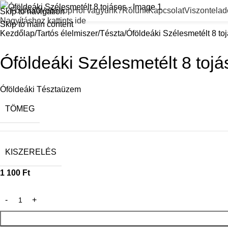
Főoldal
Webshop
Hol vagyunk?
Rólunk
Kapcsolat
Viszontela
Skip to navigation
Nagyításhoz kattints ide
Skip to main content
Kezdőlap
Tartós élelmiszer
Tészta
Óföldeáki Szélesmetélt 8 to
Óföldeáki Szélesmetélt 8 tojá
Óföldeáki Tésztaüzem
TÖMEG
KISZERELÉS
1 100
Ft