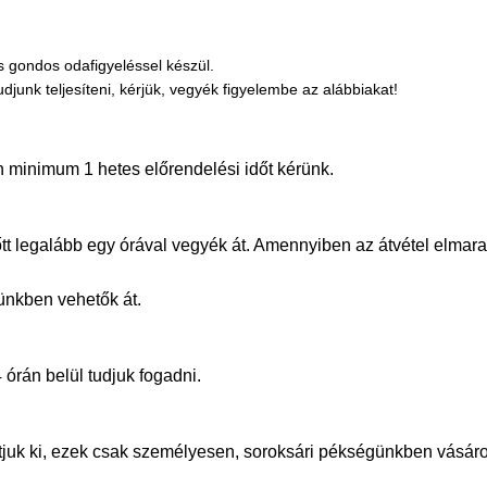
 gondos odafigyeléssel készül.
nk teljesíteni, kérjük, vegyék figyelembe az alábbiakat!
 minimum 1 hetes előrendelési időt kérünk.
őtt legalább egy órával vegyék át. Amennyiben az átvétel elmara
tünkben vehetők át.
 órán belül tudjuk fogadni.
llítjuk ki, ezek csak személyesen, soroksári pékségünkben vás