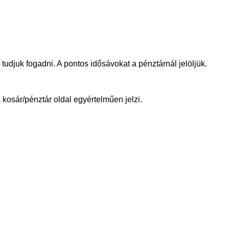
tudjuk fogadni. A pontos idősávokat a pénztárnál jelöljük.
 kosár/pénztár oldal egyértelműen jelzi.