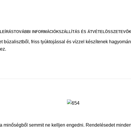
LEÍRÁS
TOVÁBBI INFORMÁCIÓK
SZÁLLÍTÁS ÉS ÁTVÉTEL
ÖSSZETEVŐ
t búzalisztből, friss tyúktojással és vízzel készítenek hagyomán
ez.
en a minőségből semmit ne kelljen engedni. Rendelésedet minde