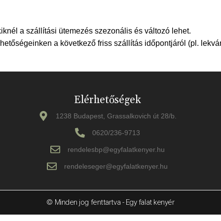
iknél a szállítási ütemezés szezonális és változó lehet.
etőségeinken a következő friss szállítás időpontjáról (pl. lekv
Elérhetőségek
1238 Budapest, Grassalkovich út 28/b.
0620/236-9713
rendelesbp@egyfalatkenyer.hu
rendeleseger@egyfalatkenyer.hu
© Minden jog fenttartva - Egy falat kenyér