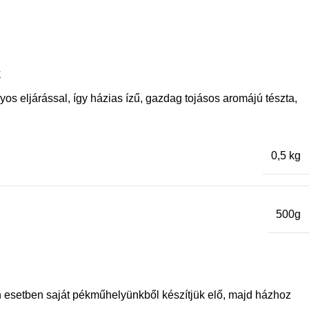
K
yos eljárással, így házias ízű, gazdag tojásos aromájú tészta,
0,5 kg
500g
n esetben saját pékműhelyünkből készítjük elő, majd házhoz