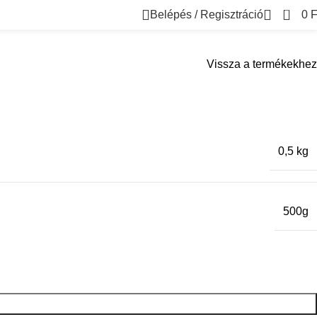
0
Belépés / Regisztráció
0
F
Vissza a termékekhez
0,5 kg
500g