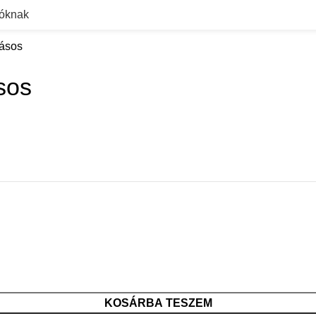
dóknak
jásos
sos
KOSÁRBA TESZEM