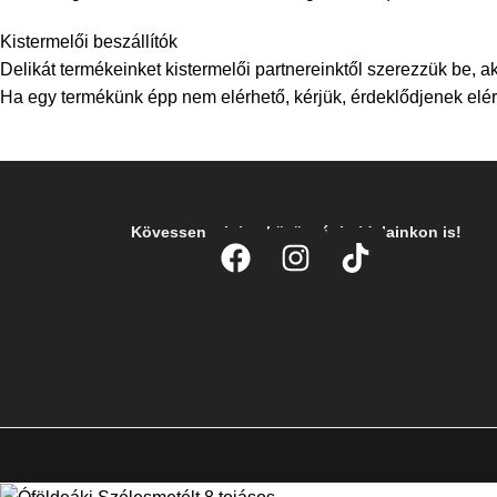
Kistermelői beszállítók
Delikát termékeinket kistermelői partnereinktől szerezzük be, ak
Ha egy termékünk épp nem elérhető, kérjük, érdeklődjenek elérh
Kövessen minket közösségi oldalainkon is!