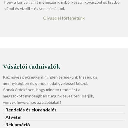
hogy a kenyér, amit megeszünk, miből készül: kovászból és lisztből,
sóból és vízből – és semmi másból.
Olvasd el történetünk
Vásárlói tudnivalók
Kézműves pékségként minden termékünk frissen, kis
mennyiségben és gondos odafigyeléssel készül.
Annak érdekében, hogy minden rendelést a
megszokott minőségben tudjunk teljesíteni, kérjük,
vegyék figyelembe az alábbiakat!
Rendelés és előrendelés
Átvétel
Reklamáció