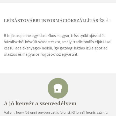
LEÍRÁS
TOVÁBBI INFORMÁCIÓK
SZÁLLÍTÁS ÉS ÁTV
8 tojásos penne egy klasszikus magyar, friss tyúktojással és
búzalisztből készült száraztészta, amely tradicionális eljárással
készül adalékanyagok nélkül, így gazdag, házias ízű alapot ad
olaszos és magyaros fogásokhoz egyaránt.
A jó kenyér a szenvedélyem
Vallom, hogy jót enni egyben azt is jelenti, jól lenni! Igenis számít,