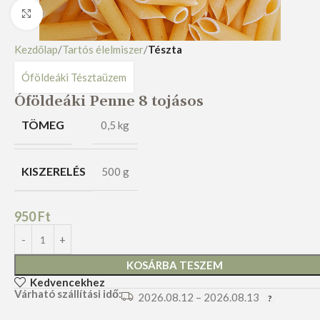
Nagyításhoz kattints ide
Kezdőlap
Tartós élelmiszer
Tészta
Óföldeáki Tésztaüzem
Óföldeáki Penne 8 tojásos
TÖMEG
0,5 kg
KISZERELÉS
500 g
950
Ft
KOSÁRBA TESZEM
Kedvencekhez
Várható szállítási idő:
2026.08.12 – 2026.08.13