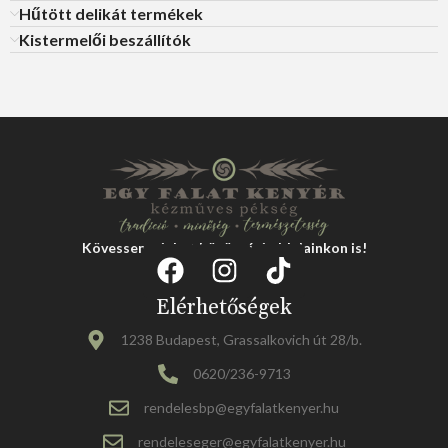
Hűtött delikát termékek
Kistermelői beszállítók
Kövessen minket közösségi oldalainkon is!
Elérhetőségek
1238 Budapest, Grassalkovich út 28/b.
0620/236-9713
rendelesbp@egyfalatkenyer.hu
rendeleseger@egyfalatkenyer.hu