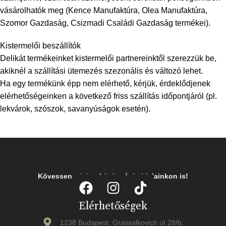
vásárolhatók meg (Kence Manufaktúra, Olea Manufaktúra,
Szomor Gazdaság, Csizmadi Családi Gazdaság termékei).
Kistermelői beszállítók
Delikát termékeinket kistermelői partnereinktől szerezzük be,
akiknél a szállítási ütemezés szezonális és változó lehet.
Ha egy termékünk épp nem elérhető, kérjük, érdeklődjenek
elérhetőségeinken a következő friss szállítás időpontjáról (pl.
lekvárok, szószok, savanyúságok esetén).
Kövessen minket közösségi oldalainkon is!
Elérhetőségek
1238 Budapest, Grassalkovich út 28/b.