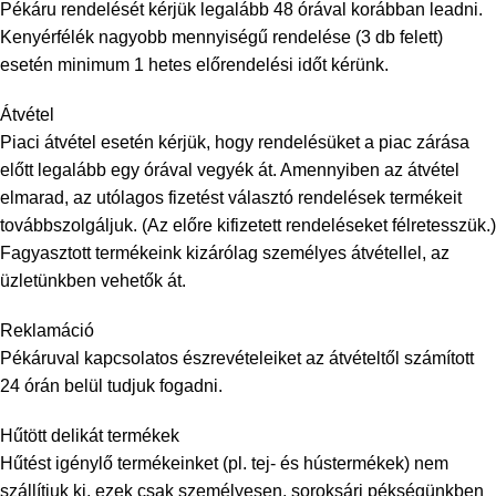
Pékáru rendelését kérjük legalább 48 órával korábban leadni.
Kenyérfélék nagyobb mennyiségű rendelése (3 db felett)
esetén minimum 1 hetes előrendelési időt kérünk.
Átvétel
Piaci átvétel esetén kérjük, hogy rendelésüket a piac zárása
előtt legalább egy órával vegyék át. Amennyiben az átvétel
elmarad, az utólagos fizetést választó rendelések termékeit
továbbszolgáljuk. (Az előre kifizetett rendeléseket félretesszük.)
Fagyasztott termékeink kizárólag személyes átvétellel, az
üzletünkben vehetők át.
Reklamáció
Pékáruval kapcsolatos észrevételeiket az átvételtől számított
24 órán belül tudjuk fogadni.
Hűtött delikát termékek
Hűtést igénylő termékeinket (pl. tej- és hústermékek) nem
szállítjuk ki, ezek csak személyesen, soroksári pékségünkben