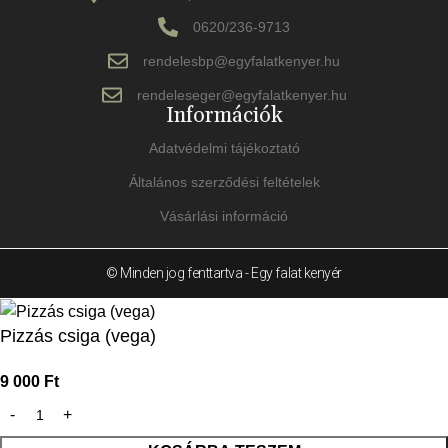
0620/236-9713
rendelesbp@egyfalatkenyer.hu
rendeleseger@egyfalatkenyer.hu
Információk
Adatvédelmi tájékoztató
Általános szerződési feltételek
Vásárlási információ
© Minden jog fenttartva - Egy falat kenyér
Pizzás csiga (vega)
9 000
Ft