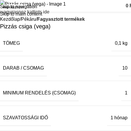
0
Skip to navigation
FAGYASZTOTT
Nagyításhoz kattints ide
Skip to main content
Kezdőlap
Pékáru
Fagyasztott termékek
Pizzás csiga (vega)
TÖMEG
0,1 kg
DARAB / CSOMAG
10
MINIMUM RENDELÉS (CSOMAG)
1
SZAVATOSSÁGI IDŐ
1 hónap