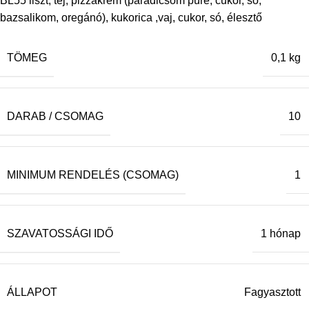
BL55 liszt, tej, pizzakrém (paradicsom püré, cukor, só,
bazsalikom, oregánó), kukorica ,vaj, cukor, só, élesztő
TÖMEG
0,1 kg
DARAB / CSOMAG
10
MINIMUM RENDELÉS (CSOMAG)
1
SZAVATOSSÁGI IDŐ
1 hónap
ÁLLAPOT
Fagyasztott