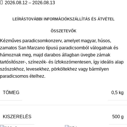
2026.08.12 – 2026.08.13
LEÍRÁS
TOVÁBBI INFORMÁCIÓK
SZÁLLÍTÁS ÉS ÁTVÉTEL
ÖSSZETEVŐK
Kézműves paradicsomkonzerv, amelyet magyar, húsos,
zamatos San Marzano típusú paradicsomból válogatnak és
hámoznak meg, majd darabos állagban üvegbe zárnak
tartósítószer‑, színezék‑ és ízfokozómentesen, így ideális alap
szószokhoz, levesekhez, pörköltekhez vagy bármilyen
paradicsomos ételhez.
TÖMEG
0,5 kg
KISZERELÉS
500 g