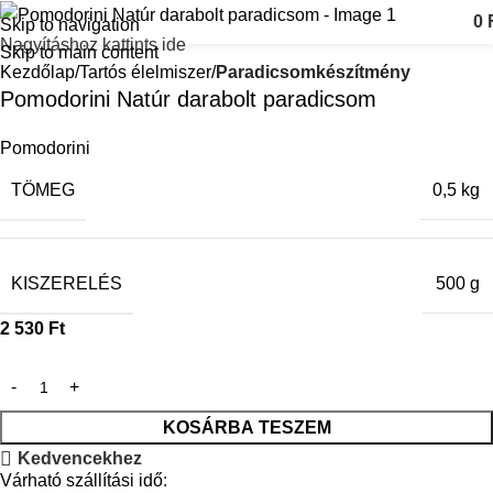
0
Skip to navigation
Nagyításhoz kattints ide
Skip to main content
Kezdőlap
Tartós élelmiszer
Paradicsomkészítmény
Pomodorini Natúr darabolt paradicsom
Pomodorini
TÖMEG
0,5 kg
KISZERELÉS
500 g
2 530
Ft
KOSÁRBA TESZEM
Kedvencekhez
Várható szállítási idő: