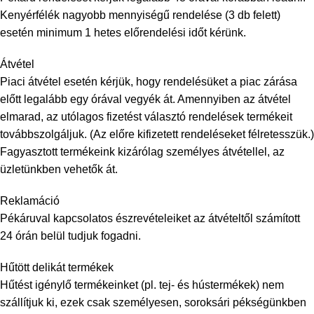
Kenyérfélék nagyobb mennyiségű rendelése (3 db felett)
esetén minimum 1 hetes előrendelési időt kérünk.
Átvétel
Piaci átvétel esetén kérjük, hogy rendelésüket a piac zárása
előtt legalább egy órával vegyék át. Amennyiben az átvétel
elmarad, az utólagos fizetést választó rendelések termékeit
továbbszolgáljuk. (Az előre kifizetett rendeléseket félretesszük.)
Fagyasztott termékeink kizárólag személyes átvétellel, az
üzletünkben vehetők át.
Reklamáció
Pékáruval kapcsolatos észrevételeiket az átvételtől számított
24 órán belül tudjuk fogadni.
Hűtött delikát termékek
Hűtést igénylő termékeinket (pl. tej- és hústermékek) nem
szállítjuk ki, ezek csak személyesen, soroksári pékségünkben