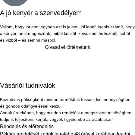
A jó kenyér a szenvedélyem
Vallom, hogy jót enni egyben azt is jelenti, jól lenni! Igenis számít, hogy
a kenyér, amit megeszünk, miből készül: kovászból és lisztből, sóból
és vízből – és semmi másból.
Olvasd el történetünk
Vásárlói tudnivalók
Kézműves pékségként minden termékünk frissen, kis mennyiségben
és gondos odafigyeléssel készül.
Annak érdekében, hogy minden rendelést a megszokott minőségben
tudjunk teljesíteni, kérjük, vegyék figyelembe az alábbiakat!
Rendelés és előrendelés
Pékáru rendelését kérjük legalább 48 órával korábban leadni.