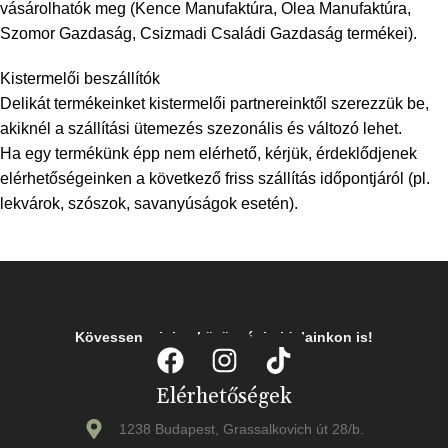
vásárolhatók meg (Kence Manufaktúra, Olea Manufaktúra,
Szomor Gazdaság, Csizmadi Családi Gazdaság termékei).
Kistermelői beszállítók
Delikát termékeinket kistermelői partnereinktől szerezzük be,
akiknél a szállítási ütemezés szezonális és változó lehet.
Ha egy termékünk épp nem elérhető, kérjük, érdeklődjenek
elérhetőségeinken a következő friss szállítás időpontjáról (pl.
lekvárok, szószok, savanyúságok esetén).
Kövessen minket közösségi oldalainkon is!
Elérhetőségek
1238 Budapest, Grassalkovich út 28/b.