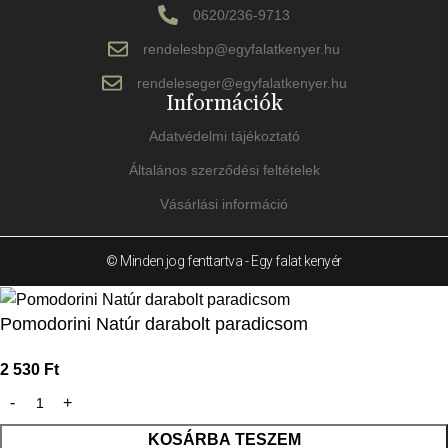
0620/236-9713
rendelesbp@egyfalatkenyer.hu
rendeleseger@egyfalatkenyer.hu
Információk
Adatvédelmi tájékoztató
Általános szerződési feltételek
Vásárlási információ
© Minden jog fenttartva - Egy falat kenyér
Pomodorini Natúr darabolt paradicsom
2 530
Ft
KOSÁRBA TESZEM