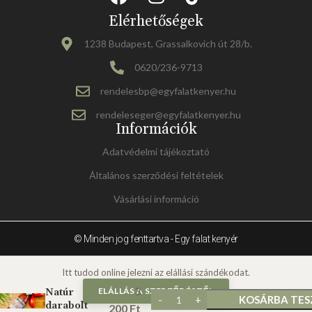
Elérhetőségek
1238 Budapest, Grassalkovich út 28/b.
0620/236-9713
rendelesbp@egyfalatkenyer.hu
rendeleseger@egyfalatkenyer.hu
Információk
Adatvédelmi tájékoztató
Általános szerződési feltételek
Vásárlási információ
© Minden jog fenttartva - Egy falat kenyér
Pomodorini
3
ELÁLLÁS A SZERZŐDÉSTŐL
Natúr
KOSÁRBA TE
darabolt
200
Ft