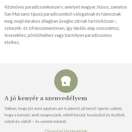
Kézműves paradicsomkonzerv, amelyet magyar, húsos, zamatos
San Marzano típusú paradicsomból válogatnak és hámoznak
meg, majd darabos állagban üvegbe zárnak tartósítószer‑,
színezék‑ és ízfokozómentesen, így ideális alap szószokhoz,
levesekhez, pörköltekhez vagy bármilyen paradicsomos
ételhez.
A jó kenyér a szenvedélyem
Vallom, hogy jót enni egyben azt is jelenti, jól lenni! Igenis számít,
hogy a kenyér, amit megeszünk, miből készül: kovászból és lisztből,
sóból és vízből – és semmi másból.
Olvasd el történetünk