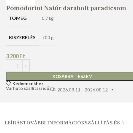
Pomodorini Natúr darabolt paradicsom
TÖMEG
0,7 kg
KISZERELÉS
700 g
3 200
Ft
KOSÁRBA TESZEM
Kedvencekhez
Várható szállítási idő:
2026.08.11 – 2026.08.12
LEÍRÁS
TOVÁBBI INFORMÁCIÓK
SZÁLLÍTÁS ÉS ÁTV