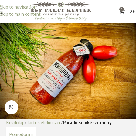
Skip to navigation
0
0
F
Skip to main content
Nagyításhoz kattints ide
Kezdőlap
Tartós élelmiszer
Paradicsomkészítmény
Pomodorini