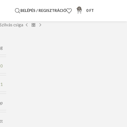
0
BELÉPÉS / REGISZTRÁCIÓ
0
FT
Szilvás csiga
kg
10
1
ap
tt