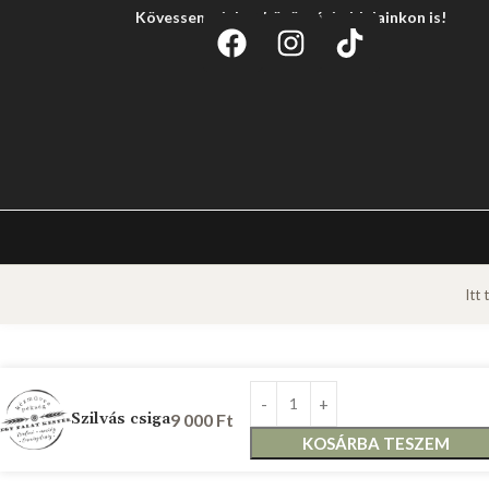
Kövessen minket közösségi oldalainkon is!
Szilvás csiga
9 000
Ft
KOSÁRBA TESZEM