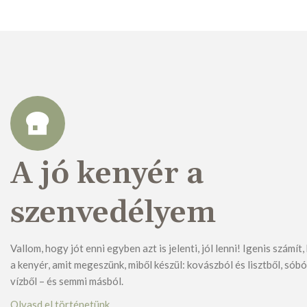
A jó kenyér a
szenvedélyem
Vallom, hogy jót enni egyben azt is jelenti, jól lenni! Igenis számít
a kenyér, amit megeszünk, miből készül: kovászból és lisztből, sóbó
vízből – és semmi másból.
Olvasd el történetünk