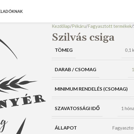
ELADÓKNAK
Kezdőlap
Pékáru
Fagyasztott termékek
Szilvás csiga
TÖMEG
0,1 
DARAB / CSOMAG
MINIMUM RENDELÉS (CSOMAG)
SZAVATOSSÁGI IDŐ
1 hón
ÁLLAPOT
Fagyaszto