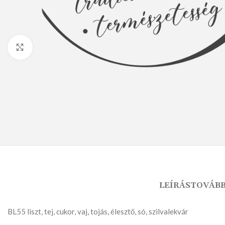
Nagyításhoz kattints ide
KENYÉR
KENYÉRMORZSA
FAGYASZTOTT TERMÉKEK
LEÍRÁS
TOVÁBB
BL55 liszt, tej, cukor, vaj, tojás, élesztő, só, szilvalekvár