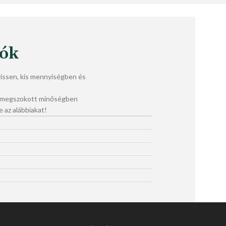
lók
ssen, kis mennyiségben és
a megszokott minőségben
e az alábbiakat!