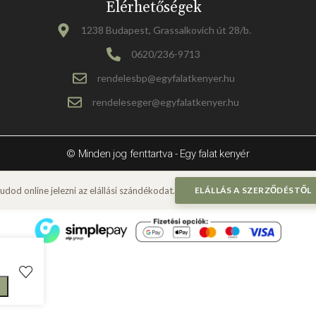
Elérhetőségek
1238 Budapest, Grassalkovich út 28/b.
0620/236-9713
rendelesbp@egyfalatkenyer.hu
rendeleseger@egyfalatkenyer.hu
© Minden jog fenttartva - Egy falat kenyér
ELÁLLÁS A SZERZŐDÉSTŐL