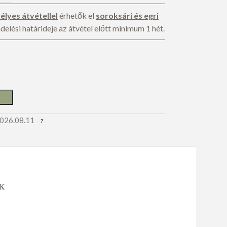
lyes átvétellel
érhetők el
soroksári és egri
lési határideje az átvétel előtt minimum 1 hét.
APRÓSÜTEMÉNY
Sós aprósütemény
2026.08.11
Édes aprósütemény
K