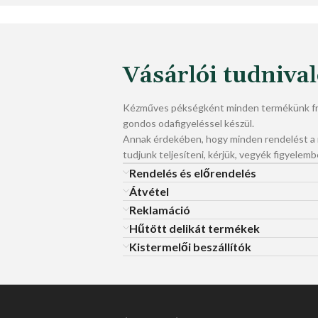
Vásárlói tudniva
Kézműves pékségként minden termékünk fri
gondos odafigyeléssel készül.
Annak érdekében, hogy minden rendelést 
tudjunk teljesíteni, kérjük, vegyék figyelemb
Rendelés és előrendelés
Átvétel
Reklamáció
Hűtött delikát termékek
Kistermelői beszállítók