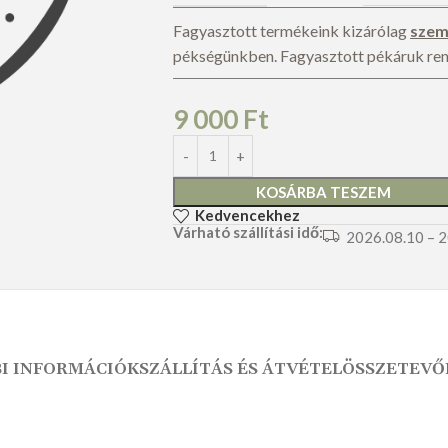
Fagyasztott termékeink kizárólag
szemé
pékségünkben. Fagyasztott pékáruk rende
9 000
Ft
SÓS PÉKSÜTEMÉNY
ÉDES PÉKSÜTEMÉNY
KOSÁRBA TESZEM
Kedvencekhez
Várható szállítási idő:
2026.08.10 – 
I INFORMÁCIÓK
SZÁLLÍTÁS ÉS ÁTVÉTEL
ÖSSZETEVŐ