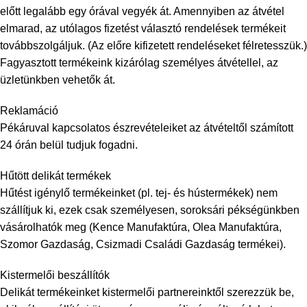
előtt legalább egy órával vegyék át. Amennyiben az átvétel
elmarad, az utólagos fizetést választó rendelések termékeit
továbbszolgáljuk. (Az előre kifizetett rendeléseket félretesszük.)
Fagyasztott termékeink kizárólag személyes átvétellel, az
üzletünkben vehetők át.
Reklamáció
Pékáruval kapcsolatos észrevételeiket az átvételtől számított
24 órán belül tudjuk fogadni.
Hűtött delikát termékek
Hűtést igénylő termékeinket (pl. tej- és hústermékek) nem
szállítjuk ki, ezek csak személyesen, soroksári pékségünkben
vásárolhatók meg (Kence Manufaktúra, Olea Manufaktúra,
Szomor Gazdaság, Csizmadi Családi Gazdaság termékei).
Kistermelői beszállítók
Delikát termékeinket kistermelői partnereinktől szerezzük be,