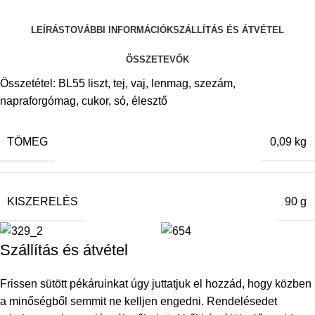
LEÍRÁS
TOVÁBBI INFORMÁCIÓK
SZÁLLÍTÁS ÉS ÁTVÉTEL
ÖSSZETEVŐK
Összetétel: BL55 liszt, tej, vaj, lenmag, szezám,
napraforgómag, cukor, só, élesztő
TÖMEG
0,09 kg
KISZERELÉS
90 g
Szállítás és átvétel
Frissen sütött pékáruinkat úgy juttatjuk el hozzád, hogy közben
a minőségből semmit ne kelljen engedni. Rendelésedet