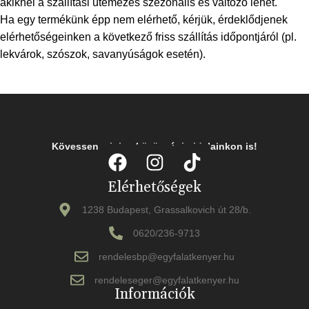
akiknél a szállítási ütemezés szezonális és változó lehet.
Ha egy termékünk épp nem elérhető, kérjük, érdeklődjenek
elérhetőségeinken a következő friss szállítás időpontjáról (pl.
lekvárok, szószok, savanyúságok esetén).
Kövessen minket közösségi oldalainkon is!
Elérhetőségek
1238 Budapest, Grassalkovich út 28/b.
0620/236-9713
rendelesbp@egyfalatkenyer.hu
rendeleseger@egyfalatkenyer.hu
Információk