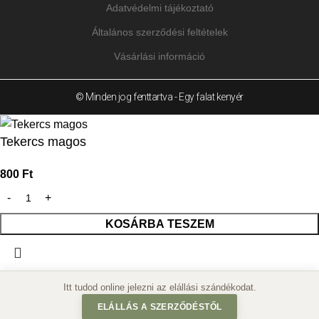
Adatvédelmi tájékoztató
Általános szerződési feltételek
Vásárlási információ
© Minden jog fenttartva - Egy falat kenyér
Tekercs magos
800
Ft
KOSÁRBA TESZEM
ELÁLLÁS A SZERZŐDÉSTŐL