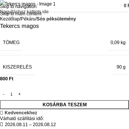
0
Skip to navigation
Nagyításhoz kattints ide
Skip to main content
Kezdőlap
Pékáru
Sós péksütemény
Tekercs magos
TÖMEG
0,09 kg
KISZERELÉS
90 g
800
Ft
KOSÁRBA TESZEM
Kedvencekhez
Várható szállítási idő:
2026.08.11 – 2026.08.12