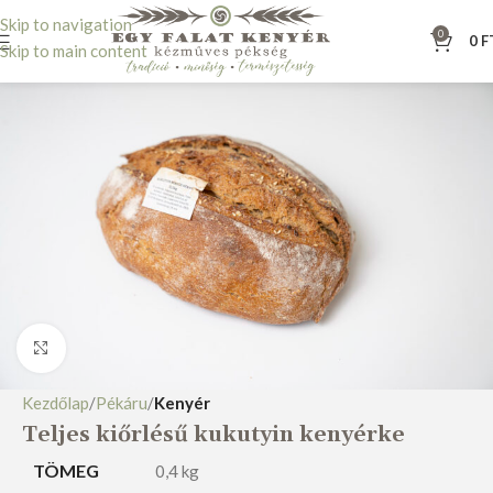
Skip to navigation
0
0
F
Skip to main content
Nagyításhoz kattints ide
Kezdőlap
Pékáru
Kenyér
Teljes kiőrlésű kukutyin kenyérke
TÖMEG
0,4 kg