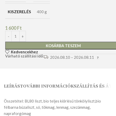
KISZERELÉS
400 g
1 600
Ft
KOSÁRBA TESZEM
Kedvencekhez
Várható szállítási idő:
2026.08.10 – 2026.08.11
LEÍRÁS
TOVÁBBI INFORMÁCIÓK
SZÁLLÍTÁS ÉS ÁTV
Összetétel: BL80 liszt, bio teljes kiőrlésű tönkölyliszt,bio
félbarna búzaliszt, só, tökmag, lenmag, szezámmag,
napraforgómag