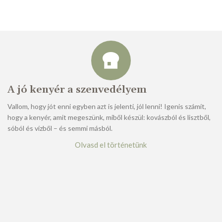
A jó kenyér a szenvedélyem
Vallom, hogy jót enni egyben azt is jelenti, jól lenni! Igenis számít,
hogy a kenyér, amit megeszünk, miből készül: kovászból és lisztből,
sóból és vízből – és semmi másból.
Olvasd el történetünk