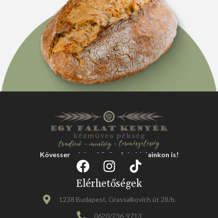
Kövessen minket közösségi oldalainkon is!
Elérhetőségek
1238 Budapest, Grassalkovich út 28/b.
0620/236-9713