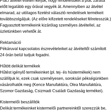
Piaci átvétel esetén kérjük, hogy rendelésüket a piac zárása
előtt legalább egy órával vegyék át. Amennyiben az átvétel
elmarad, az utólagos fizetést választó rendelések termékeit
továbbszolgáljuk. (Az előre kifizetett rendeléseket félretesszük.)
Fagyasztott termékeink kizárólag személyes átvétellel, az
üzletünkben vehetők át.
Reklamáció
Pékáruval kapcsolatos észrevételeiket az átvételtől számított
24 órán belül tudjuk fogadni.
Hűtött delikát termékek
Hűtést igénylő termékeinket (pl. tej- és hústermékek) nem
szállítjuk ki, ezek csak személyesen, soroksári pékségünkben
vásárolhatók meg (Kence Manufaktúra, Olea Manufaktúra,
Szomor Gazdaság, Csizmadi Családi Gazdaság termékei).
Kistermelői beszállítók
Delikát termékeinket kistermelői partnereinktől szerezzük be,