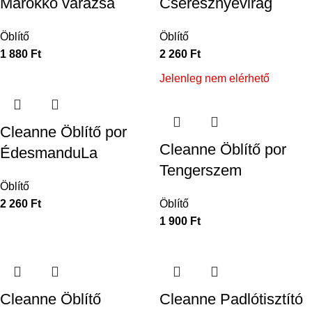
Marokkó varázsa
Cseresznyevirág
Öblítő
Öblítő
1 880
Ft
2 260
Ft
Jelenleg nem elérhető
Cleanne Öblítő por
Cleanne Öblítő por
ÉdesmanduLa
Tengerszem
Öblítő
2 260
Ft
Öblítő
1 900
Ft
Cleanne Öblítő
Cleanne Padlótisztító