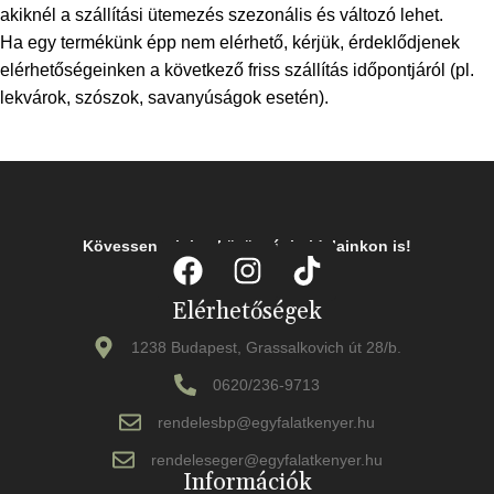
akiknél a szállítási ütemezés szezonális és változó lehet.
Ha egy termékünk épp nem elérhető, kérjük, érdeklődjenek
elérhetőségeinken a következő friss szállítás időpontjáról (pl.
lekvárok, szószok, savanyúságok esetén).
Kövessen minket közösségi oldalainkon is!
Elérhetőségek
1238 Budapest, Grassalkovich út 28/b.
0620/236-9713
rendelesbp@egyfalatkenyer.hu
rendeleseger@egyfalatkenyer.hu
Információk