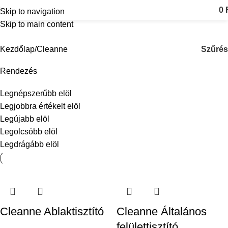
Cleanne
0
Skip to navigation
Skip to main content
Kategóriák
Szűrés
Kezdőlap
Cleanne
Rendezés
Legnépszerűbb elöl
Legjobbra értékelt elöl
Legújabb elöl
Legolcsóbb elöl
Legdrágább elöl
Cleanne Ablaktisztító
Cleanne Általános
felülettisztító