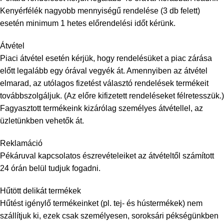
Kenyérfélék nagyobb mennyiségű rendelése (3 db felett)
esetén minimum 1 hetes előrendelési időt kérünk.
Átvétel
Piaci átvétel esetén kérjük, hogy rendelésüket a piac zárása
előtt legalább egy órával vegyék át. Amennyiben az átvétel
elmarad, az utólagos fizetést választó rendelések termékeit
továbbszolgáljuk. (Az előre kifizetett rendeléseket félretesszük.)
Fagyasztott termékeink kizárólag személyes átvétellel, az
üzletünkben vehetők át.
Reklamáció
Pékáruval kapcsolatos észrevételeiket az átvételtől számított
24 órán belül tudjuk fogadni.
Hűtött delikát termékek
Hűtést igénylő termékeinket (pl. tej- és hústermékek) nem
szállítjuk ki, ezek csak személyesen, soroksári pékségünkben