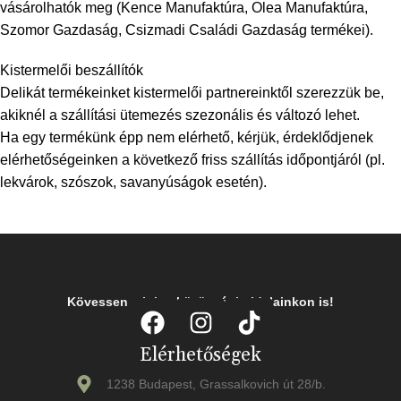
vásárolhatók meg (Kence Manufaktúra, Olea Manufaktúra,
Szomor Gazdaság, Csizmadi Családi Gazdaság termékei).
Kistermelői beszállítók
Delikát termékeinket kistermelői partnereinktől szerezzük be,
akiknél a szállítási ütemezés szezonális és változó lehet.
Ha egy termékünk épp nem elérhető, kérjük, érdeklődjenek
elérhetőségeinken a következő friss szállítás időpontjáról (pl.
lekvárok, szószok, savanyúságok esetén).
Kövessen minket közösségi oldalainkon is!
Elérhetőségek
1238 Budapest, Grassalkovich út 28/b.