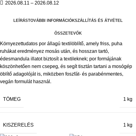
2026.08.11 – 2026.08.12
LEÍRÁS
TOVÁBBI INFORMÁCIÓK
SZÁLLÍTÁS ÉS ÁTVÉTEL
ÖSSZETEVŐK
Környezettudatos por állagú textilöblítő, amely friss, puha
ruhákat eredményez mosás után, és hosszan tartó,
édesmandula illatot biztosít a textileknek; por formájának
köszönhetően nem csepeg, és segít tisztán tartani a mosógép
öblítő adagolóját is, miközben foszfát‑ és parabénmentes,
vegán formulát használ.
TÖMEG
1 kg
KISZERELÉS
1 kg