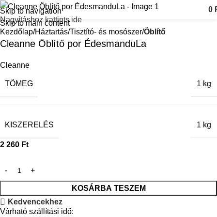
0
Skip to navigation
Nagyításhoz kattints ide
Skip to main content
Kezdőlap
Háztartás
Tisztító- és mosószer
Öblítő
Cleanne Öblítő por ÉdesmanduLa
Cleanne
TÖMEG
1 kg
KISZERELÉS
1 kg
2 260
Ft
KOSÁRBA TESZEM
Kedvencekhez
Várható szállítási idő: