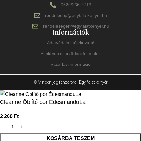
0620/236-9713
rendelesbp@egyfalatkenyer.hu
rendeleseger@egyfalatkenyer.hu
Információk
Adatvédelmi tájékoztató
Általános szerződési feltételek
Vásárlási információ
© Minden jog fenttartva - Egy falat kenyér
Cleanne Öblítő por ÉdesmanduLa
2 260
Ft
KOSÁRBA TESZEM