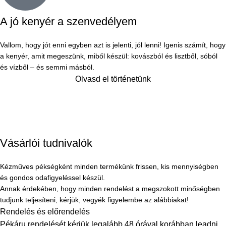
A jó kenyér a szenvedélyem
Vallom, hogy jót enni egyben azt is jelenti, jól lenni! Igenis számít, hogy
a kenyér, amit megeszünk, miből készül: kovászból és lisztből, sóból
és vízből – és semmi másból.
Olvasd el történetünk
Vásárlói tudnivalók
Kézműves pékségként minden termékünk frissen, kis mennyiségben
és gondos odafigyeléssel készül.
Annak érdekében, hogy minden rendelést a megszokott minőségben
tudjunk teljesíteni, kérjük, vegyék figyelembe az alábbiakat!
Rendelés és előrendelés
Pékáru rendelését kérjük legalább 48 órával korábban leadni.