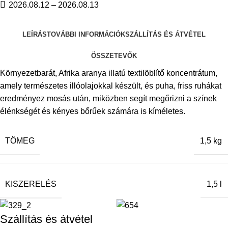
2026.08.12 – 2026.08.13
LEÍRÁS
TOVÁBBI INFORMÁCIÓK
SZÁLLÍTÁS ÉS ÁTVÉTEL
ÖSSZETEVŐK
Környezetbarát, Afrika aranya illatú textilöblítő koncentrátum,
amely természetes illóolajokkal készült, és puha, friss ruhákat
eredményez mosás után, miközben segít megőrizni a színek
élénkségét és kényes bőrűek számára is kíméletes.
TÖMEG
1,5 kg
KISZERELÉS
1,5 l
Szállítás és átvétel