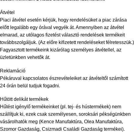
Átvétel
Piaci átvétel esetén kérjük, hogy rendelésüket a piac zárása
előtt legalább egy órával vegyék át. Amennyiben az átvétel
elmarad, az utólagos fizetést választó rendelések termékeit
továbbszolgáljuk. (Az előre kifizetett rendeléseket félretesszük.)
Fagyasztott termékeink kizárólag személyes átvétellel, az
üzletünkben vehetők át.
Reklamáció
Pékáruval kapcsolatos észrevételeiket az átvételtől számított
24 órán belül tudjuk fogadni.
Hűtött delikát termékek
Hűtést igénylő termékeinket (pl. tej- és hústermékek) nem
szállítjuk ki, ezek csak személyesen, soroksári pékségünkben
vásárolhatók meg (Kence Manufaktúra, Olea Manufaktúra,
Szomor Gazdaság, Csizmadi Családi Gazdaság termékei).