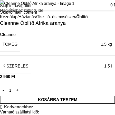
0
Skip to navigation
Nagyításhoz kattints ide
Skip to main content
Kezdőlap
Háztartás
Tisztító- és mosószer
Öblítő
Cleanne Öblítő Afrika aranya
Cleanne
TÖMEG
1,5 kg
KISZERELÉS
1,5 l
2 960
Ft
KOSÁRBA TESZEM
Kedvencekhez
Várható szállítási idő: