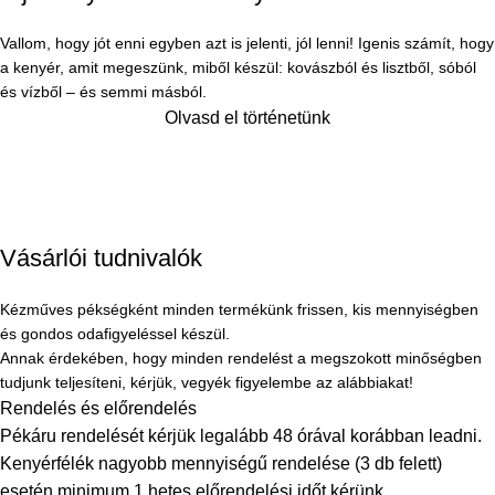
Vallom, hogy jót enni egyben azt is jelenti, jól lenni! Igenis számít, hogy
a kenyér, amit megeszünk, miből készül: kovászból és lisztből, sóból
és vízből – és semmi másból.
Olvasd el történetünk
Vásárlói tudnivalók
Kézműves pékségként minden termékünk frissen, kis mennyiségben
és gondos odafigyeléssel készül.
Annak érdekében, hogy minden rendelést a megszokott minőségben
tudjunk teljesíteni, kérjük, vegyék figyelembe az alábbiakat!
Rendelés és előrendelés
Pékáru rendelését kérjük legalább 48 órával korábban leadni.
Kenyérfélék nagyobb mennyiségű rendelése (3 db felett)
esetén minimum 1 hetes előrendelési időt kérünk.