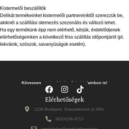
Kistermelői beszállítók
Delikát termékeinket kistermelői partnereinktől szerezzük be,
akiknél a szállítási ütemezés szezonális és változó lehet.
Ha egy termékünk épp nem elérhető, kérjük, érdeklődjenek
elérhetőségeinken a következő friss szállítás időpontjáról (pl.
lekvárok, szószok, savanyúságok esetén).
Kövessen minket közösségi oldalainkon is!
Elérhetőségek
1238 Budapest, Grassalkovich út 28/b.
0620/236-9713
rendelesbp@egyfalatkenyer.hu