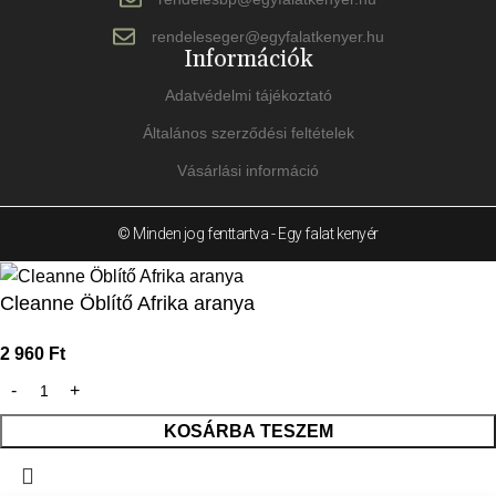
rendeleseger@egyfalatkenyer.hu
Információk
Adatvédelmi tájékoztató
Általános szerződési feltételek
Vásárlási információ
© Minden jog fenttartva - Egy falat kenyér
Cleanne Öblítő Afrika aranya
2 960
Ft
KOSÁRBA TESZEM