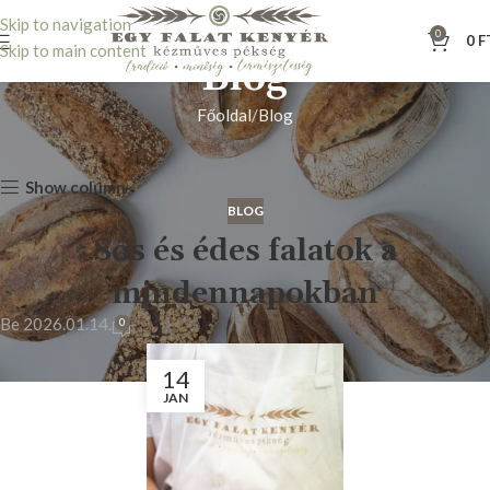
Skip to navigation
0
0
F
Skip to main content
Blog
Főoldal
Blog
Show column
BLOG
Sós és édes falatok a
mindennapokban
Be 2026.01.14.
0
14
JAN