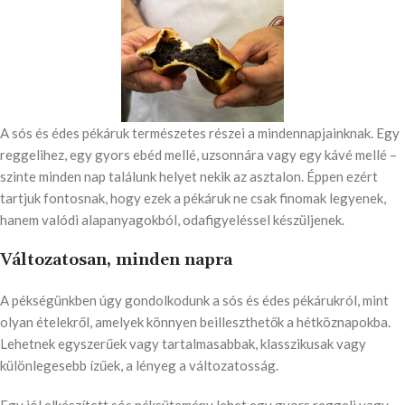
A sós és édes pékáruk természetes részei a mindennapjainknak. Egy
reggelihez, egy gyors ebéd mellé, uzsonnára vagy egy kávé mellé –
szinte minden nap találunk helyet nekik az asztalon. Éppen ezért
tartjuk fontosnak, hogy ezek a pékáruk ne csak finomak legyenek,
hanem valódi alapanyagokból, odafigyeléssel készüljenek.
Változatosan, minden napra
A pékségünkben úgy gondolkodunk a sós és édes pékárukról, mint
olyan ételekről, amelyek könnyen beilleszthetők a hétköznapokba.
Lehetnek egyszerűek vagy tartalmasabbak, klasszikusak vagy
különlegesebb ízűek, a lényeg a változatosság.
Egy jól elkészített sós péksütemény lehet egy gyors reggeli vagy