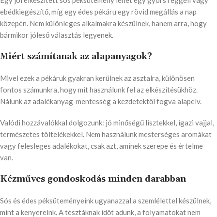
ebédkiegészítő, míg egy édes pékáru egy rövid megállás a nap
közepén. Nem különleges alkalmakra készülnek, hanem arra, hogy
bármikor jóleső választás legyenek.
Miért számítanak az alapanyagok?
Mivel ezek a pékáruk gyakran kerülnek az asztalra, különösen
fontos számunkra, hogy mit használunk fel az elkészítésükhöz.
Nálunk az adalékanyag-mentesség a kezdetektől fogva alapelv.
Valódi hozzávalókkal dolgozunk: jó minőségű lisztekkel, igazi vajjal,
természetes töltelékekkel. Nem használunk mesterséges aromákat
vagy felesleges adalékokat, csak azt, aminek szerepe és értelme
van.
Kézműves gondoskodás minden darabban
Sós és édes péksüteményeink ugyanazzal a szemlélettel készülnek,
mint a kenyereink. A tésztáknak időt adunk, a folyamatokat nem