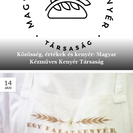
Közösség, értékek és kenyér: Magyar
Kézműves Kenyér Társaság
14
JAN