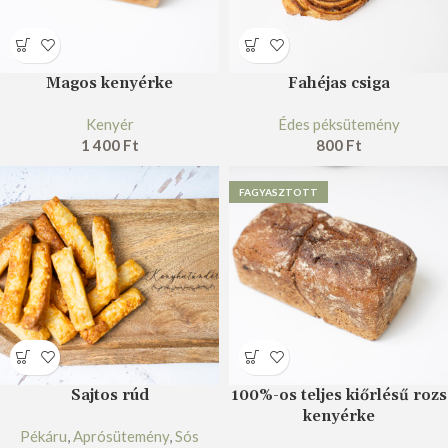
Magos kenyérke
Fahéjas csiga
Kenyér
Édes péksütemény
1 400
Ft
800
Ft
FAGYASZTOTT
Sajtos rúd
100%-os teljes kiőrlésű rozs
kenyérke
Pékáru
,
Aprósütemény
,
Sós