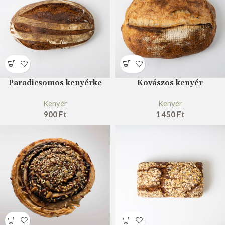
Paradicsomos kenyérke
Kovászos kenyér
Kenyér
Kenyér
900
Ft
1 450
Ft