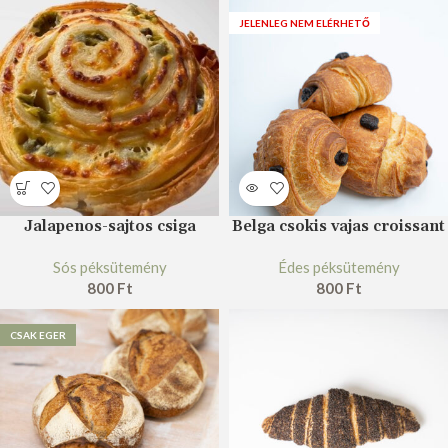
JELENLEG NEM ELÉRHETŐ
Jalapenos-sajtos csiga
Belga csokis vajas croissant
Sós péksütemény
Édes péksütemény
800
Ft
800
Ft
CSAK EGER