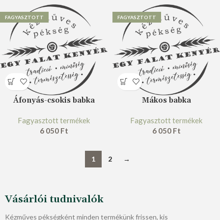
FAGYASZTOTT
FAGYASZTOTT
Áfonyás-csokis babka
Mákos babka
Fagyasztott termékek
Fagyasztott termékek
6 050
Ft
6 050
Ft
1
2
→
Vásárlói tudnivalók
Kézműves pékségként minden termékünk frissen, kis