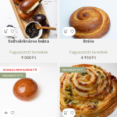
Szilvalekváros bukta
Briós
Fagyasztott termékek
Fagyasztott termékek
9 000
Ft
4 950
Ft
JELENLEG NEM ELÉRHETŐ
FAGYASZTOTT
FAGYASZTOTT