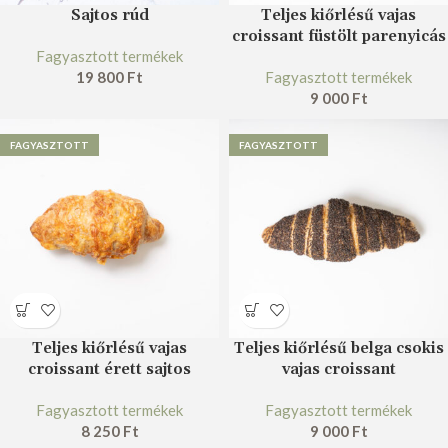
Sajtos rúd
Teljes kiőrlésű vajas
croissant füstölt parenyicás
Fagyasztott termékek
19 800
Ft
Fagyasztott termékek
9 000
Ft
FAGYASZTOTT
FAGYASZTOTT
Teljes kiőrlésű vajas
Teljes kiőrlésű belga csokis
croissant érett sajtos
vajas croissant
Fagyasztott termékek
Fagyasztott termékek
8 250
Ft
9 000
Ft