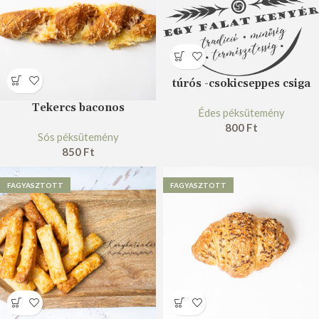
túrós -csokicseppes csiga
Tekercs baconos
Édes péksütemény
800
Ft
Sós péksütemény
850
Ft
FAGYASZTOTT
FAGYASZTOTT