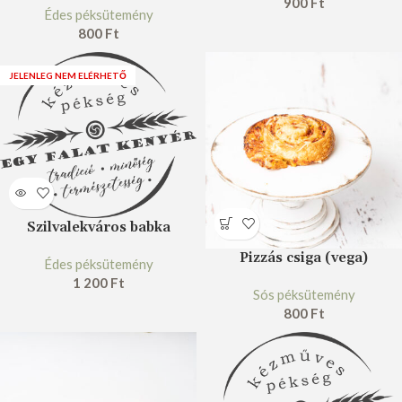
900
Ft
Édes péksütemény
800
Ft
JELENLEG NEM ELÉRHETŐ
Szilvalekváros babka
Pizzás csiga (vega)
Édes péksütemény
1 200
Ft
Sós péksütemény
800
Ft