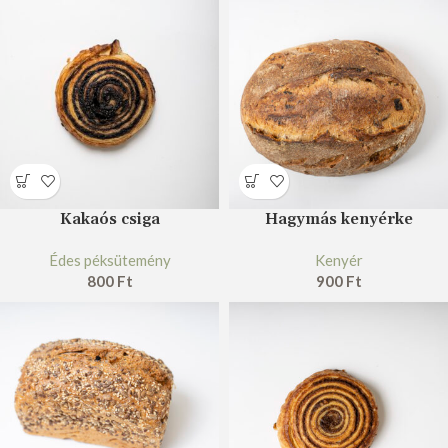
Kakaós csiga
Hagymás kenyérke
Édes péksütemény
Kenyér
800
Ft
900
Ft