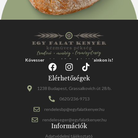
Kövessen minket közösségi oldalainkon is!
Elérhetőségek
1238 Budapest, Grassalkovich út 28/b.
0620/236-9713
rendelesbp@egyfalatkenyer.hu
rendeleseger@egyfalatkenyer.hu
Információk
Adatvédelmi tájékoztató