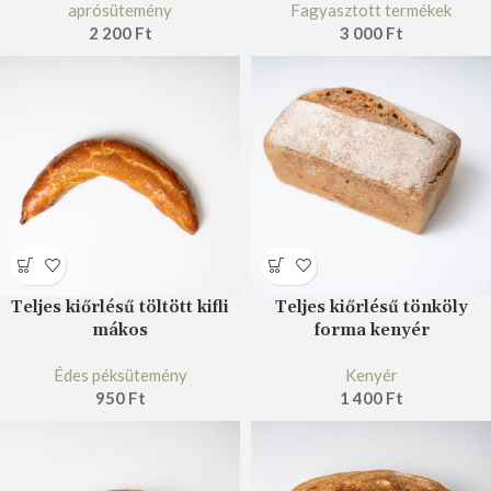
aprósütemény
Fagyasztott termékek
2 200
Ft
3 000
Ft
Teljes kiőrlésű töltött kifli
Teljes kiőrlésű tönköly
mákos
forma kenyér
Édes péksütemény
Kenyér
950
Ft
1 400
Ft