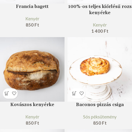
Francia bagett
100%-os teljes kiőrlésű rozs
kenyérke
Kenyér
850
Ft
Kenyér
1 400
Ft
Kovászos kenyérke
Baconos-pizzás csiga
Kenyér
Sós péksütemény
850
Ft
850
Ft