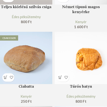
Teljes kiőrlésű szilvás csiga
Német típusú magos
kenyérke
Édes péksütemény
800
Ft
Kenyér
1 600
Ft
CSAK EGER
Ciabatta
Túrós batyu
Kenyér
Édes péksütemény
250
Ft
800
Ft