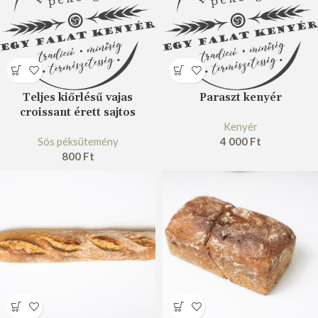
Teljes kiőrlésű vajas
Paraszt kenyér
croissant érett sajtos
Kenyér
Sós péksütemény
4 000
Ft
800
Ft