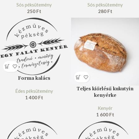
Sós péksütemény
Sós péksütemény
250
Ft
280
Ft
Forma kalács
Teljes kiőrlésű kukutyin
Édes péksütemény
kenyérke
1 400
Ft
Kenyér
1 600
Ft