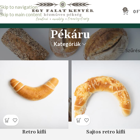
Skip to navigation
0
0
F
Skip to main content
Pékáru
Kategóriák
Szűrés
Kezdőlap
Pékáru
Retro kifli
Sajtos retro kifli