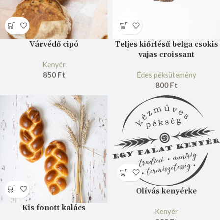
Várvédő cipó
Teljes kiőrlésű belga csokis
vajas croissant
Kenyér
850
Ft
Édes péksütemény
800
Ft
Olívás kenyérke
Kis fonott kalács
Kenyér