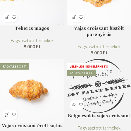
Tekercs magos
Vajas croissant füstölt
parenyicás
Fagyasztott termékek
9 000
Ft
Fagyasztott termékek
9 000
Ft
FAGYASZTOTT
JELENLEG NEM ELÉRHETŐ
FAGYASZTOTT
Belga csokis vajas croissant
Vajas croissant érett sajtos
Fagyasztott termékek