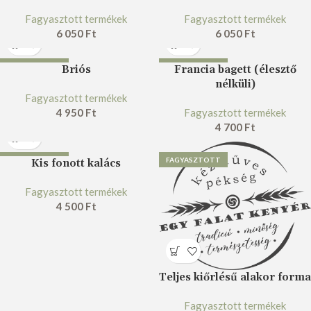
Fagyasztott termékek
Fagyasztott termékek
6 050
Ft
6 050
Ft
FAGYASZTOTT
FAGYASZTOTT
Briós
Francia bagett (élesztő
nélküli)
Fagyasztott termékek
4 950
Ft
Fagyasztott termékek
4 700
Ft
FAGYASZTOTT
FAGYASZTOTT
Kis fonott kalács
Fagyasztott termékek
4 500
Ft
Teljes kiőrlésű alakor forma
Fagyasztott termékek