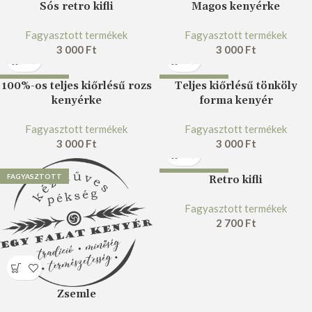
FAGYASZTOTT
FAGYASZTOTT
Sós retro kifli
Magos kenyérke
Fagyasztott termékek
Fagyasztott termékek
3 000
Ft
3 000
Ft
FAGYASZTOTT
FAGYASZTOTT
100%-os teljes kiőrlésű rozs
Teljes kiőrlésű tönköly
kenyérke
forma kenyér
Fagyasztott termékek
Fagyasztott termékek
3 000
Ft
3 000
Ft
FAGYASZTOTT
FAGYASZTOTT
Retro kifli
Fagyasztott termékek
2 700
Ft
Zsemle