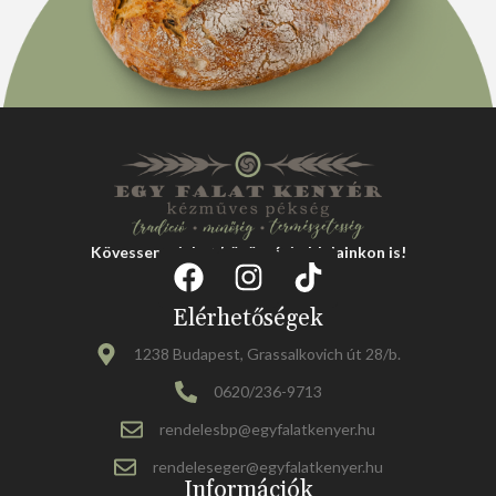
Kövessen minket közösségi oldalainkon is!
Elérhetőségek
1238 Budapest, Grassalkovich út 28/b.
0620/236-9713
rendelesbp@egyfalatkenyer.hu
rendeleseger@egyfalatkenyer.hu
Információk