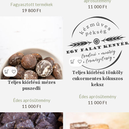
aprósütemény
Fagyasztott termékek
11 000
Ft
19 800
Ft
Teljes kiőrlésű tönköly
cukormentes kókuszos
Teljes kiőrlésű mézes
keksz
puszedli
Édes aprósütemény
Édes aprósütemény
11 000
Ft
11 000
Ft