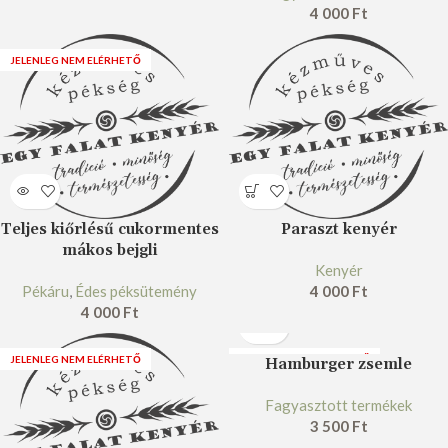
4 000
Ft
JELENLEG NEM ELÉRHETŐ
Teljes kiőrlésű cukormentes
Paraszt kenyér
mákos bejgli
Kenyér
Pékáru
,
Édes péksütemény
4 000
Ft
4 000
Ft
JELENLEG NEM ELÉRHETŐ
JELENLEG NEM ELÉRHETŐ
Hamburger zsemle
FAGYASZTOTT
Fagyasztott termékek
3 500
Ft