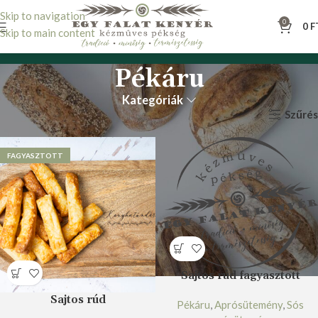
Skip to navigation
0
0
F
Skip to main content
Pékáru
Kategóriák
Szűrés
Kezdőlap
Pékáru
FAGYASZTOTT
Sajtos rúd fagyasztott
Sajtos rúd
Pékáru
,
Aprósütemény
,
Sós