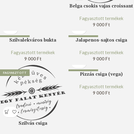
Belga csokis vajas croissant
Fagyasztott termékek
9 000
Ft
FAGYASZTOTT
FAGYASZTOTT
Szilvalekváros bukta
Jalapenos-sajtos csiga
Fagyasztott termékek
Fagyasztott termékek
9 000
Ft
9 000
Ft
FAGYASZTOTT
FAGYASZTOTT
Pizzás csiga (vega)
Fagyasztott termékek
9 000
Ft
Szilvás csiga