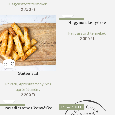
Fagyasztott termékek
2 750
Ft
FAGYASZTOTT
Hagymás kenyérke
Fagyasztott termékek
2 000
Ft
Sajtos rúd
Pékáru
,
Aprósütemény
,
Sós
aprósütemény
2 200
Ft
FAGYASZTOTT
FAGYASZTOTT
Paradicsomos kenyérke