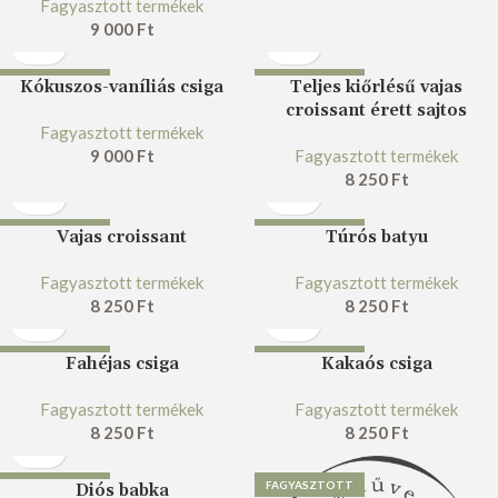
Fagyasztott termékek
9 000
Ft
FAGYASZTOTT
FAGYASZTOTT
Kókuszos-vaníliás csiga
Teljes kiőrlésű vajas
croissant érett sajtos
Fagyasztott termékek
9 000
Ft
Fagyasztott termékek
8 250
Ft
FAGYASZTOTT
FAGYASZTOTT
Vajas croissant
Túrós batyu
Fagyasztott termékek
Fagyasztott termékek
8 250
Ft
8 250
Ft
FAGYASZTOTT
FAGYASZTOTT
Fahéjas csiga
Kakaós csiga
Fagyasztott termékek
Fagyasztott termékek
8 250
Ft
8 250
Ft
FAGYASZTOTT
FAGYASZTOTT
Diós babka