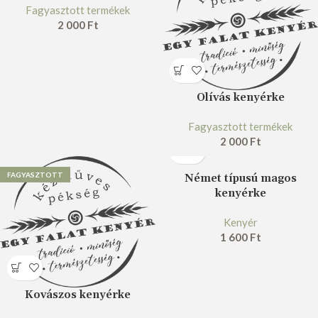
Fagyasztott termékek
2 000
Ft
Olívás kenyérke
Fagyasztott termékek
2 000
Ft
FAGYASZTOTT
Német típusú magos
kenyérke
Kenyér
1 600
Ft
Kovászos kenyérke