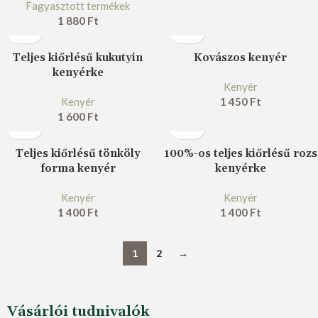
Fagyasztott termékek
1 880
Ft
Teljes kiőrlésű kukutyin
Kovászos kenyér
kenyérke
Kenyér
Kenyér
1 450
Ft
1 600
Ft
Teljes kiőrlésű tönköly
100%-os teljes kiőrlésű rozs
forma kenyér
kenyérke
Kenyér
Kenyér
1 400
Ft
1 400
Ft
1
2
→
Vásárlói tudnivalók