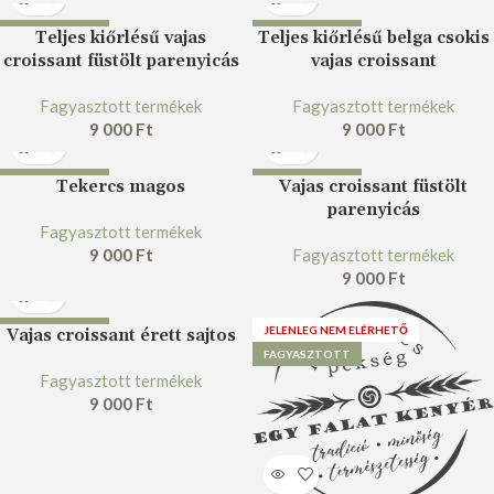
FAGYASZTOTT
FAGYASZTOTT
Teljes kiőrlésű vajas
Teljes kiőrlésű belga csokis
croissant füstölt parenyicás
vajas croissant
Fagyasztott termékek
Fagyasztott termékek
9 000
Ft
9 000
Ft
FAGYASZTOTT
FAGYASZTOTT
Tekercs magos
Vajas croissant füstölt
parenyicás
Fagyasztott termékek
9 000
Ft
Fagyasztott termékek
9 000
Ft
FAGYASZTOTT
JELENLEG NEM ELÉRHETŐ
Vajas croissant érett sajtos
FAGYASZTOTT
Fagyasztott termékek
9 000
Ft