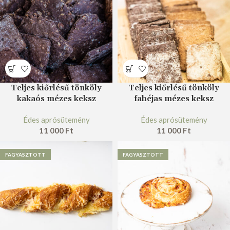
Teljes kiőrlésű tönköly
Teljes kiőrlésű tönköly
kakaós mézes keksz
fahéjas mézes keksz
Édes aprósütemény
Édes aprósütemény
11 000
Ft
11 000
Ft
FAGYASZTOTT
FAGYASZTOTT