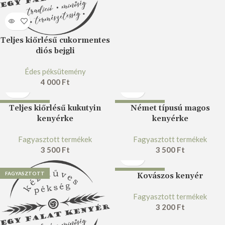
Teljes kiőrlésű cukormentes
diós bejgli
Édes péksütemény
4 000
Ft
FAGYASZTOTT
FAGYASZTOTT
Teljes kiőrlésű kukutyin
Német típusú magos
kenyérke
kenyérke
Fagyasztott termékek
Fagyasztott termékek
3 500
Ft
3 500
Ft
FAGYASZTOTT
FAGYASZTOTT
Kovászos kenyér
Fagyasztott termékek
3 200
Ft