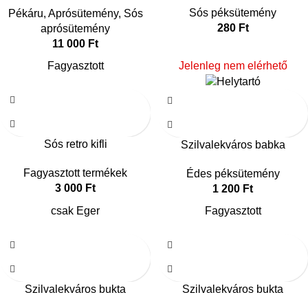
Sós péksütemény
Pékáru
,
Aprósütemény
,
Sós
280
Ft
aprósütemény
11 000
Ft
Fagyasztott
Jelenleg nem elérhető
Sós retro kifli
Szilvalekváros babka
Fagyasztott termékek
Édes péksütemény
3 000
Ft
1 200
Ft
csak Eger
Fagyasztott
Szilvalekváros bukta
Szilvalekváros bukta