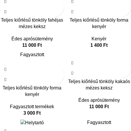
Teljes kiőrlésű tönköly fahéjas
Teljes kiőrlésű tönköly forma
mézes keksz
kenyér
Édes aprósütemény
Kenyér
11 000
Ft
1 400
Ft
Fagyasztott
Teljes kiőrlésű tönköly kakaós
Teljes kiőrlésű tönköly forma
mézes keksz
kenyér
Édes aprósütemény
Fagyasztott termékek
11 000
Ft
3 000
Ft
Fagyasztott