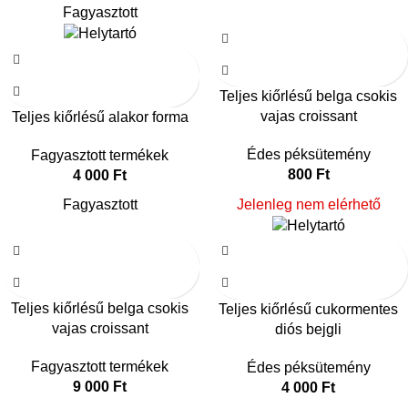
Fagyasztott
Teljes kiőrlésű belga csokis
vajas croissant
Teljes kiőrlésű alakor forma
Édes péksütemény
Fagyasztott termékek
800
Ft
4 000
Ft
Fagyasztott
Jelenleg nem elérhető
Teljes kiőrlésű belga csokis
Teljes kiőrlésű cukormentes
vajas croissant
diós bejgli
Fagyasztott termékek
Édes péksütemény
9 000
Ft
4 000
Ft