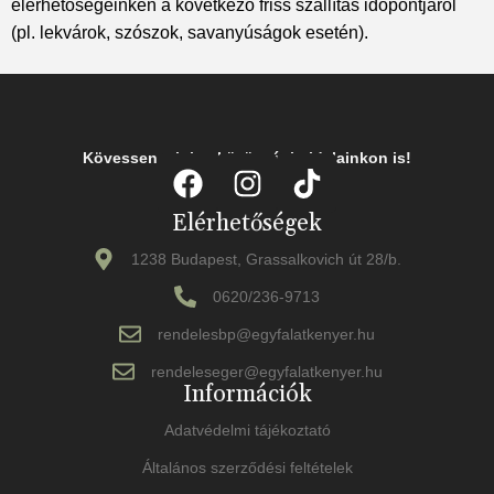
elérhetőségeinken a következő friss szállítás időpontjáról
(pl. lekvárok, szószok, savanyúságok esetén).
Kövessen minket közösségi oldalainkon is!
Elérhetőségek
1238 Budapest, Grassalkovich út 28/b.
0620/236-9713
rendelesbp@egyfalatkenyer.hu
rendeleseger@egyfalatkenyer.hu
Információk
Adatvédelmi tájékoztató
Általános szerződési feltételek