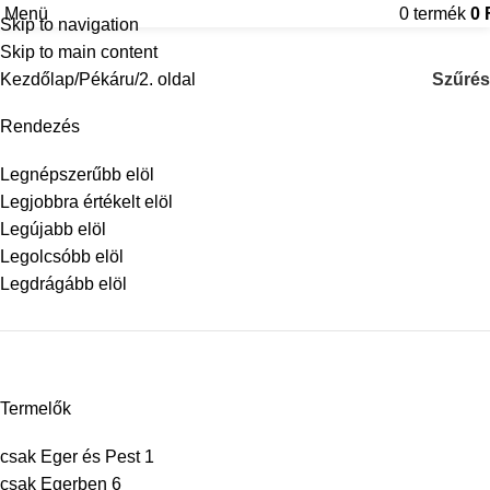
Pékáru
Menü
0
termék
0
Skip to navigation
Skip to main content
Kategóriák
Szűrés
Kezdőlap
Pékáru
2. oldal
Rendezés
Legnépszerűbb elöl
Legjobbra értékelt elöl
Legújabb elöl
Legolcsóbb elöl
Legdrágább elöl
Termelők
csak Eger és Pest
1
csak Egerben
6