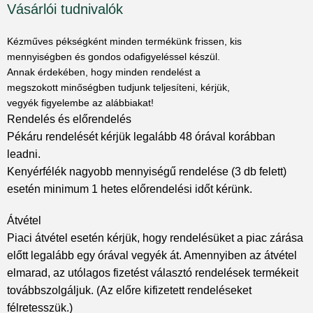
Vásárlói tudnivalók
Kézműves pékségként minden termékünk frissen, kis
mennyiségben és gondos odafigyeléssel készül.
Annak érdekében, hogy minden rendelést a
megszokott minőségben tudjunk teljesíteni, kérjük,
vegyék figyelembe az alábbiakat!
Rendelés és előrendelés
Pékáru rendelését kérjük legalább 48 órával korábban
leadni.
Kenyérfélék nagyobb mennyiségű rendelése (3 db felett)
esetén minimum 1 hetes előrendelési időt kérünk.
Átvétel
Piaci átvétel esetén kérjük, hogy rendelésüket a piac zárása
előtt legalább egy órával vegyék át. Amennyiben az átvétel
elmarad, az utólagos fizetést választó rendelések termékeit
továbbszolgáljuk. (Az előre kifizetett rendeléseket
félretesszük.)