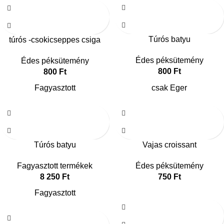
Túrós batyu
túrós -csokicseppes csiga
Édes péksütemény
Édes péksütemény
800
Ft
800
Ft
Fagyasztott
csak Eger
Túrós batyu
Vajas croissant
Fagyasztott termékek
Édes péksütemény
8 250
Ft
750
Ft
Fagyasztott