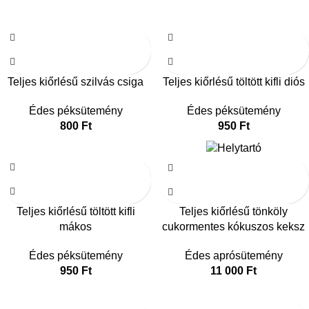
Teljes kiőrlésű szilvás csiga
Teljes kiőrlésű töltött kifli diós
Édes péksütemény
Édes péksütemény
800
Ft
950
Ft
Teljes kiőrlésű töltött kifli
Teljes kiőrlésű tönköly
mákos
cukormentes kókuszos keksz
Édes péksütemény
Édes aprósütemény
950
Ft
11 000
Ft