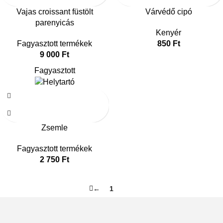
Vajas croissant füstölt
Várvédő cipó
parenyicás
Kenyér
Fagyasztott termékek
850
Ft
9 000
Ft
Fagyasztott
Zsemle
Fagyasztott termékek
2 750
Ft
←
1
2