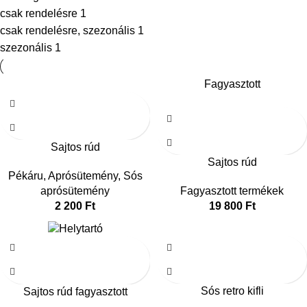
csak rendelésre
1
csak rendelésre, szezonális
1
szezonális
1
Fagyasztott
Sajtos rúd
Sajtos rúd
Pékáru
,
Aprósütemény
,
Sós
aprósütemény
Fagyasztott termékek
2 200
Ft
19 800
Ft
Sós retro kifli
Sajtos rúd fagyasztott