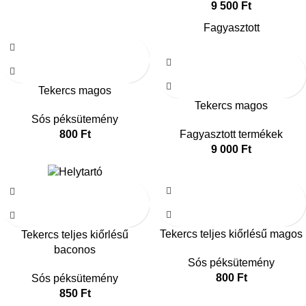
9 500
Ft
Fagyasztott
Tekercs magos
Tekercs magos
Sós péksütemény
800
Ft
Fagyasztott termékek
9 000
Ft
Tekercs teljes kiőrlésű magos
Tekercs teljes kiőrlésű
baconos
Sós péksütemény
800
Ft
Sós péksütemény
850
Ft