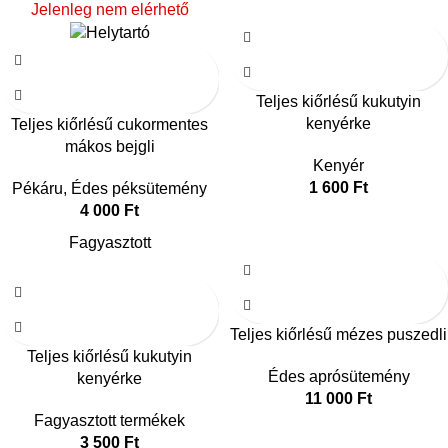
Jelenleg nem elérhető
Teljes kiőrlésű kukutyin
kenyérke
Teljes kiőrlésű cukormentes
mákos bejgli
Kenyér
1 600
Ft
Pékáru
,
Édes péksütemény
4 000
Ft
Fagyasztott
Teljes kiőrlésű mézes puszedli
Teljes kiőrlésű kukutyin
Édes aprósütemény
kenyérke
11 000
Ft
Fagyasztott termékek
3 500
Ft